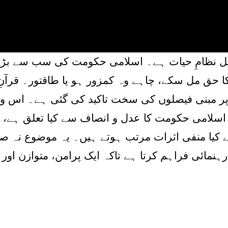
مل نظامِ حیات ہے۔ اسلامی حکومت کی سب سے بڑی
ا حق مل سکے، چاہے وہ کمزور ہو یا طاقتور۔ قرآنِ
ف پر مبنی فیصلوں کی سخت تاکید کی گئی ہے۔ اس ویڈ
کہ اسلامی حکومت کا عدل و انصاف سے کیا تعلق ہے،
 کیا منفی اثرات مرتب ہوتے ہیں۔ یہ موضوع نہ صر
رہنمائی فراہم کرتا ہے تاکہ ایک پرامن، متوازن او