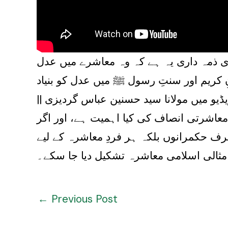
 ذمہ داری یہ ہے کہ وہ معاشرے میں عدل
 کریم اور سنتِ رسول ﷺ میں عدل کو بنیاد
یو میں مولانا سید حسنین عباس گردیزی ||
 معاشرتی انصاف کی کیا اہمیت ہے، اور اگر
ف حکمرانوں بلکہ ہر فردِ معاشرہ کے لیے
ر مثالی اسلامی معاشرہ تشکیل دیا جا سکے۔
←
Previous Post