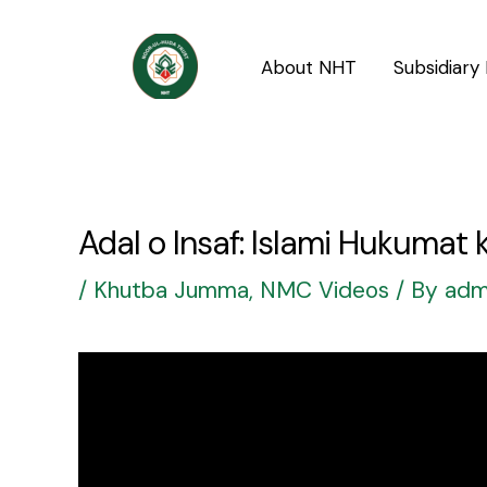
Skip
Post
to
navigation
About NHT
Subsidiary 
content
Adal o Insaf: Islami Hukumat 
/
Khutba Jumma
,
NMC Videos
/ By
adm