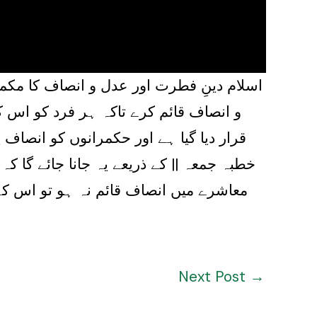
اسلام دینِ فطرت اور عدل و انصاف کا مک
و انصاف قائم کرے تاکہ ہر فرد کو اس ک
قرار دیا گیا ہے اور حکمرانوں کو انصا
خطبہ جمعہ || کے ذریعے یہ جانا جائے گا 
معاشرے میں انصاف قائم نہ ہو تو اس کے
Next Post
→