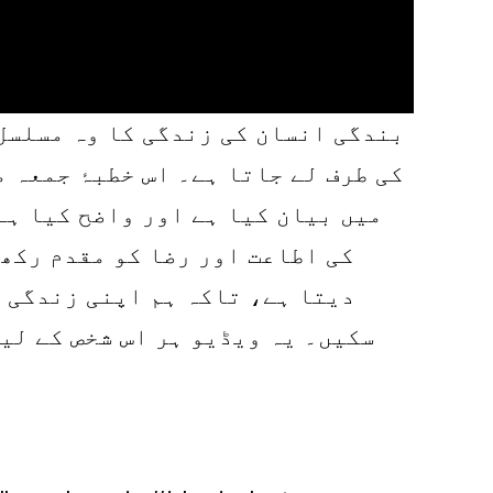
بندگی انسان کی زندگی کا وہ مسلسل ا
کی طرف لے جاتا ہے۔ اس خطبۂ جمعہ م
میں بیان کیا ہے اور واضح کیا ہے
کی اطاعت اور رضا کو مقدم رکھن
دیتا ہے، تاکہ ہم اپنی زندگی ک
سکیں۔ یہ ویڈیو ہر اس شخص کے لی