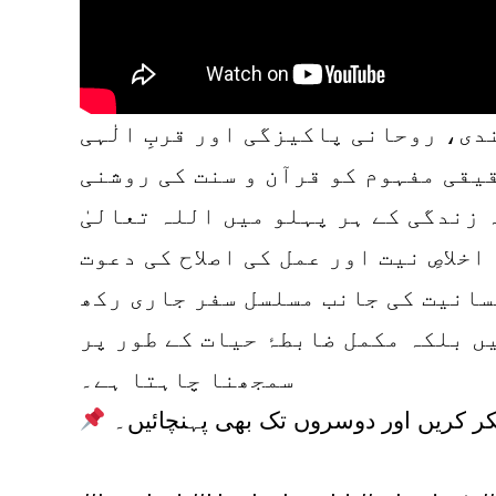
دی، روحانی پاکیزگی اور قربِ الٰہی
قیقی مفہوم کو قرآن و سنت کی روشنی
 زندگی کے ہر پہلو میں اللہ تعالیٰ
لاصِ نیت اور عمل کی اصلاح کی دعوت
سانیت کی جانب مسلسل سفر جاری رکھ
ں بلکہ مکمل ضابطۂ حیات کے طور پر
سمجھنا چاہتا ہے۔
کر کریں اور دوسروں تک بھی پہنچائیں۔