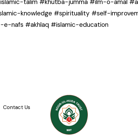
islamic-talim #khutba-jumma #ilm-o-amal #al
lamic-knowledge #spirituality #self-improve
e-nafs #akhlaq #islamic-education
Contact Us