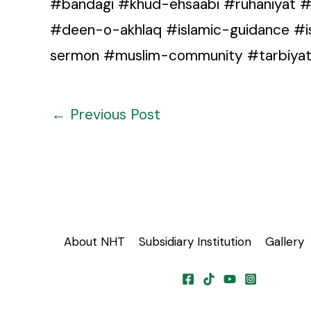
#bandagi #khud-ehsaabi #ruhaniyat #
#deen-o-akhlaq #islamic-guidance #is
sermon #muslim-community #tarbiyat-
←
Previous Post
About NHT
Subsidiary Institution
Gallery