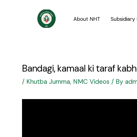
Skip
Post
to
navigation
About NHT
Subsidiary 
content
Bandagi, kamaal ki taraf kab
/
Khutba Jumma
,
NMC Videos
/ By
adm