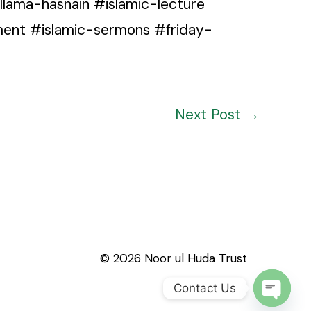
lama-hasnain #islamic-lecture
ment #islamic-sermons #friday-
Next Post
→
© 2026 Noor ul Huda Trust
Contact Us