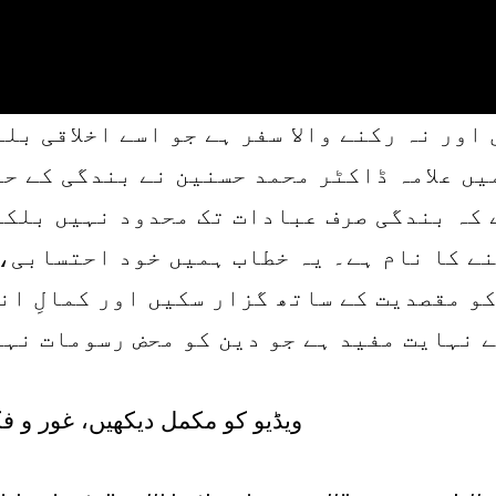
ور نہ رکنے والا سفر ہے جو اسے اخلاقی بلن
یں علامہ ڈاکٹر محمد حسنین نے بندگی کے ح
 کہ بندگی صرف عبادات تک محدود نہیں بلکہ
ے کا نام ہے۔ یہ خطاب ہمیں خود احتسابی، اخ
و مقصدیت کے ساتھ گزار سکیں اور کمالِ ان
ے نہایت مفید ہے جو دین کو محض رسومات نہی
ویڈیو کو مکمل دیکھیں، غور و ف