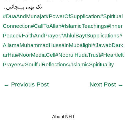
تک بھی پہنچائیں۔
#DuaAndMunajat
#PowerOfSupplication
#Spiritual
Connection
#CallToAllah
#IslamicTeachings
#Inner
Peace
#FaithAndPrayer
#AhlulBaytSupplications
#
AllamaMuhammadHussainMubalighi
#JawabDark
arHai
#NoorMediaCell
#NoorulHudaTrust
#Heartfelt
Prayers
#SoulfulReflections
#IslamicSpirituality
←
Previous Post
Next Post
→
About NHT