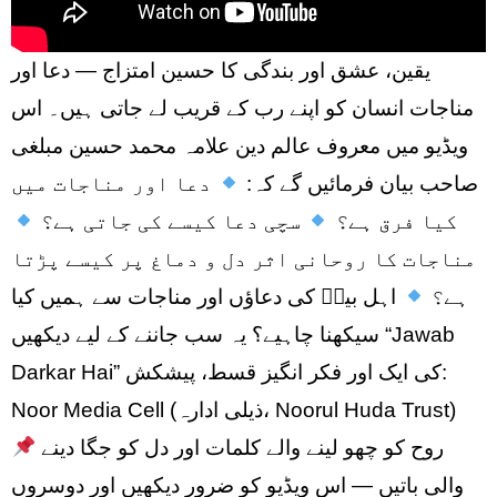
یقین، عشق اور بندگی کا حسین امتزاج — دعا اور
مناجات انسان کو اپنے رب کے قریب لے جاتی ہیں۔ اس
ویڈیو میں معروف عالم دین علامہ محمد حسین مبلغی
صاحب بیان فرمائیں گے کہ:
دعا اور مناجات میں
کیا فرق ہے؟
سچی دعا کیسے کی جاتی ہے؟
مناجات کا روحانی اثر دل و دماغ پر کیسے پڑتا
ہے؟
اہل بیتؑ کی دعاؤں اور مناجات سے ہمیں کیا
سیکھنا چاہیے؟ یہ سب جاننے کے لیے دیکھیں “Jawab
Darkar Hai” کی ایک اور فکر انگیز قسط، پیشکش:
Noor Media Cell (ذیلی ادارہ، Noorul Huda Trust)
روح کو چھو لینے والے کلمات اور دل کو جگا دینے
والی باتیں — اس ویڈیو کو ضرور دیکھیں اور دوسروں