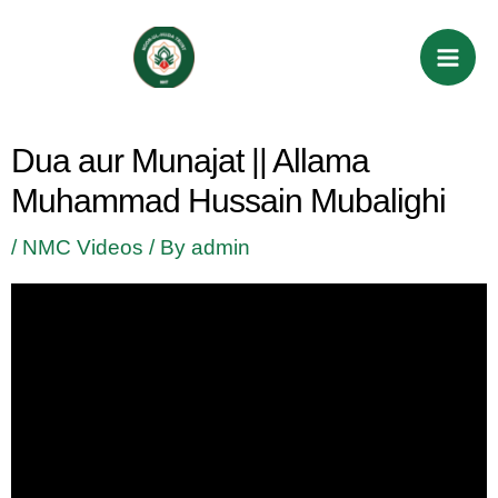
Skip
Post
Mai
to
navigation
Men
content
Dua aur Munajat || Allama
Muhammad Hussain Mubalighi
/
NMC Videos
/ By
admin