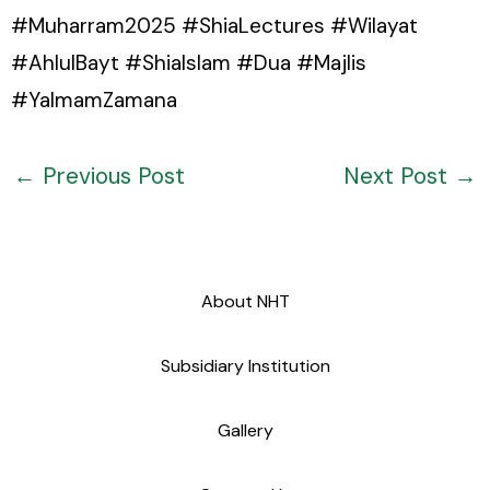
#Muharram2025 #ShiaLectures #Wilayat
#AhlulBayt #ShiaIslam #Dua #Majlis
#YaImamZamana
←
Previous Post
Next Post
→
About NHT
Subsidiary Institution
Gallery