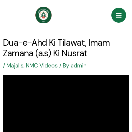
Skip
Post
Mai
to
navigation
Men
content
Dua-e-Ahd Ki Tilawat, Imam
Zamana (a.s) Ki Nusrat
/
Majalis
,
NMC Videos
/ By
admin