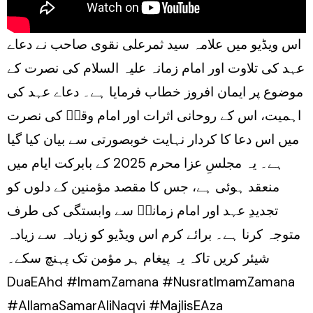
اس ویڈیو میں علامہ سید ثمرعلی نقوی صاحب نے دعاے
عہد کی تلاوت اور امام زمانہ علیہ السلام کی نصرت کے
موضوع پر ایمان افروز خطاب فرمایا ہے۔ دعاے عہد کی
اہمیت، اس کے روحانی اثرات اور امام وقتؑ کی نصرت
میں اس دعا کا کردار نہایت خوبصورتی سے بیان کیا گیا
ہے۔ یہ مجلسِ عزا محرم 2025 کے بابرکت ایام میں
منعقد ہوئی ہے، جس کا مقصد مؤمنین کے دلوں کو
تجدیدِ عہد اور امام زمانہؑ سے وابستگی کی طرف
متوجہ کرنا ہے۔ برائے کرم اس ویڈیو کو زیادہ سے زیادہ
شیئر کریں تاکہ یہ پیغام ہر مؤمن تک پہنچ سکے۔
DuaEAhd #ImamZamana #NusratImamZamana
#AllamaSamarAliNaqvi #MajlisEAza