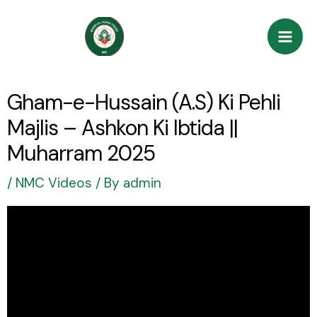
Skip
Post
Mai
to
navigation
Men
content
Gham-e-Hussain (A.S) Ki Pehli
Majlis – Ashkon Ki Ibtida ||
Muharram 2025
/
NMC Videos
/ By
admin