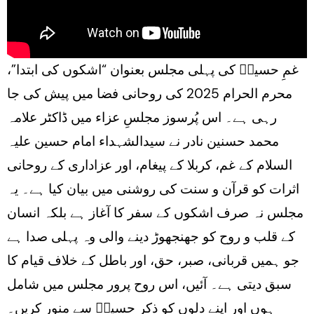
غمِ حسینؑ کی پہلی مجلس بعنوان “اشکوں کی ابتدا”،
محرم الحرام 2025 کی روحانی فضا میں پیش کی جا
رہی ہے۔ اس پُرسوز مجلسِ عزاء میں ڈاکٹر علامہ
محمد حسنین نادر نے سیدالشہداء امام حسین علیہ
السلام کے غم، کربلا کے پیغام، اور عزاداری کے روحانی
اثرات کو قرآن و سنت کی روشنی میں بیان کیا ہے۔ یہ
مجلس نہ صرف اشکوں کے سفر کا آغاز ہے بلکہ انسان
کے قلب و روح کو جھنجھوڑ دینے والی وہ پہلی صدا ہے
جو ہمیں قربانی، صبر، حق، اور باطل کے خلاف قیام کا
سبق دیتی ہے۔ آئیں، اس روح پرور مجلس میں شامل
ہوں اور اپنے دلوں کو ذکرِ حسینؑ سے منور کریں۔