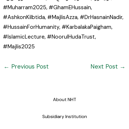
#Muharram2025, #GhamEHussain,
#AshkonKiIbtida, #MajlisAzza, #DrHasnainNadir,
#HussainForHumanity, #KarbalakaPaigham,
#IslamicLecture, #NoorulHudaTrust,
#Majlis2025
←
Previous Post
Next Post
→
About NHT
Subsidiary Institution