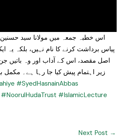
اس خطبہ جمعہ میں مولانا سید حسنین 
پیاس برداشت کرنے کا نام نہیں، بلکہ یہ ای
اصل مقصد، اس کے آداب اور وہ باتیں جن ک
زیر اہتمام پیش کیا جا رہا ہے۔ مکمل ب
ahiye
#SyedHasnainAbbas
#NoorulHudaTrust
#IslamicLecture
Next Post
→