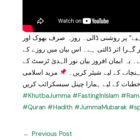
یے” پر روشنی ڈالی۔ روزہ صرف بھوک اور
 گہرا اثر ڈالتی ہے۔ اس بیان میں روزے کے
 یہ ایمان افروز بیان نور الہدیٰ ٹرسٹ کے
ہنچانے کے لیے شیئر کریں۔
مزید اسلامی
#KhutbaJumma
#FastingInIslam
#Ram
#Quran
#Hadith
#JummaMubarak
#spi
←
Previous Post