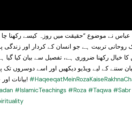
عباس نے موضوع “حقیقت میں روزہ کیسے رکھنا چاہ
ک روحانی تربیت ہے جو انسان کے کردار اور زندگی پر
ا خیال رکھنا ضروری ہے، تفصیل سے بیان کیا گیا ہے۔
یان سننے کے لیے ویڈیو دیکھیں اور اسے دوسروں تک پ
#HaqeeqatMeinRozaKaiseRakhnaCh
بیانات اور خطبات کے لیے ہمارا چینل سبسکرائب کریں!
adan
#IslamicTeachings
#Roza
#Taqwa
#Sabr
rituality