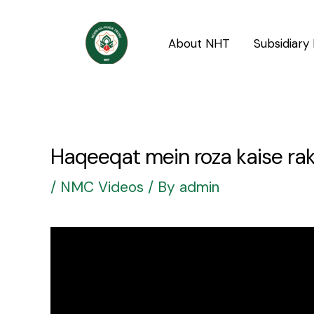
Skip
Post
to
navigation
About NHT
Subsidiary 
content
Haqeeqat mein roza kaise ra
/
NMC Videos
/ By
admin