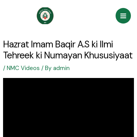
Skip
Post
Mai
to
navigation
Men
content
Hazrat Imam Baqir A.S ki Ilmi
Tehreek ki Numayan Khususiyaat
/
NMC Videos
/ By
admin