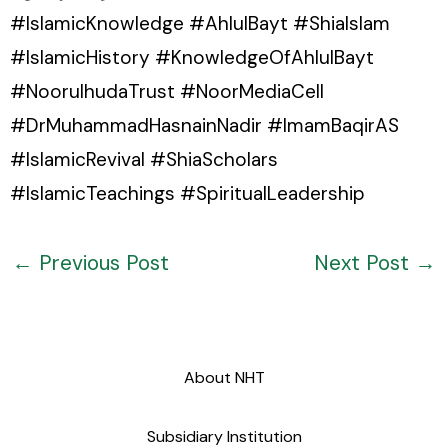
#IslamicKnowledge #AhlulBayt #ShiaIslam
#IslamicHistory #KnowledgeOfAhlulBayt
#NoorulhudaTrust #NoorMediaCell
#DrMuhammadHasnainNadir #ImamBaqirAS
#IslamicRevival #ShiaScholars
#IslamicTeachings #SpiritualLeadership
←
Previous Post
Next Post
→
About NHT
Subsidiary Institution