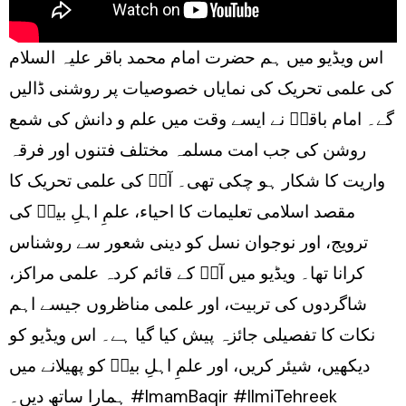
اس ویڈیو میں ہم حضرت امام محمد باقر علیہ السلام
کی علمی تحریک کی نمایاں خصوصیات پر روشنی ڈالیں
گے۔ امام باقرؑ نے ایسے وقت میں علم و دانش کی شمع
روشن کی جب امت مسلمہ مختلف فتنوں اور فرقہ
واریت کا شکار ہو چکی تھی۔ آپؑ کی علمی تحریک کا
مقصد اسلامی تعلیمات کا احیاء، علمِ اہلِ بیتؑ کی
ترویج، اور نوجوان نسل کو دینی شعور سے روشناس
کرانا تھا۔ ویڈیو میں آپؑ کے قائم کردہ علمی مراکز،
شاگردوں کی تربیت، اور علمی مناظروں جیسے اہم
نکات کا تفصیلی جائزہ پیش کیا گیا ہے۔ اس ویڈیو کو
دیکھیں، شیئر کریں، اور علمِ اہلِ بیتؑ کو پھیلانے میں
ہمارا ساتھ دیں۔ #ImamBaqir #IlmiTehreek