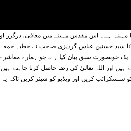
ا مہینہ ہے۔ اس مقدس مہینے میں معافی، درگزر او
انا سید حسنین عباس گردیزی صاحب نے خطبہ جمعہ کے 
 ایک خوبصورت سبق بیان کیا ہے، جو ہمارے معاشرے
اہتے ہیں اور اللہ تعالیٰ کی رضا حاصل کرنا چاہتے ہ
 سبسکرائب کریں اور ویڈیو کو شیئر کریں تاکہ یہ 