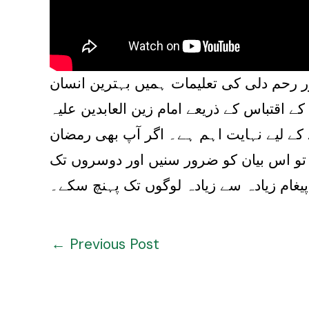
ر رحم دلی کی تعلیمات ہمیں بہترین انسان
اقتباس کے ذریعے امام زین العابدین علیہ
 کے لیے نہایت اہم ہے۔ اگر آپ بھی رمضان
یں تو اس بیان کو ضرور سنیں اور دوسروں تک
پیغام زیادہ سے زیادہ لوگوں تک پہنچ سکے۔
←
Previous Post