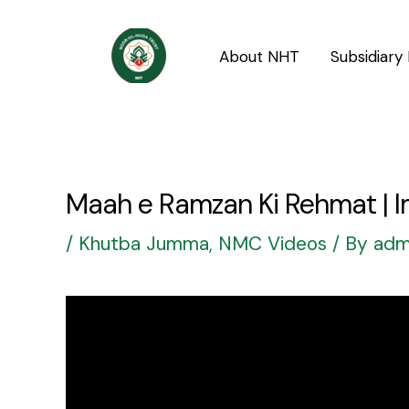
Skip
Post
to
navigation
About NHT
Subsidiary 
content
Maah e Ramzan Ki Rehmat | Im
/
Khutba Jumma
,
NMC Videos
/ By
adm