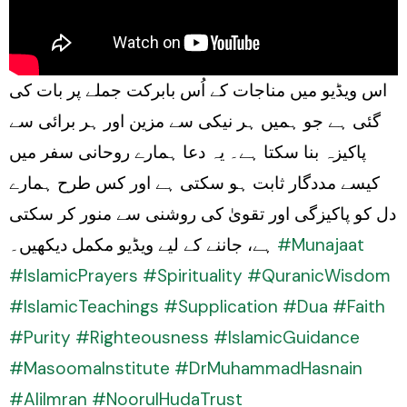
اس ویڈیو میں مناجات کے اُس بابرکت جملے پر بات کی
گئی ہے جو ہمیں ہر نیکی سے مزین اور ہر برائی سے
پاکیزہ بنا سکتا ہے۔ یہ دعا ہمارے روحانی سفر میں
کیسے مددگار ثابت ہو سکتی ہے اور کس طرح ہمارے
دل کو پاکیزگی اور تقویٰ کی روشنی سے منور کر سکتی
ہے، جاننے کے لیے ویڈیو مکمل دیکھیں۔
#Munajaat
#IslamicPrayers
#Spirituality
#QuranicWisdom
#IslamicTeachings
#Supplication
#Dua
#Faith
#Purity
#Righteousness
#IslamicGuidance
#MasoomaInstitute
#DrMuhammadHasnain
#AliImran
#NoorulHudaTrust