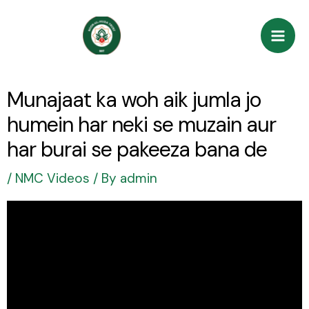
Skip
Post
Mai
to
navigation
Men
content
Munajaat ka woh aik jumla jo
humein har neki se muzain aur
har burai se pakeeza bana de
/
NMC Videos
/ By
admin