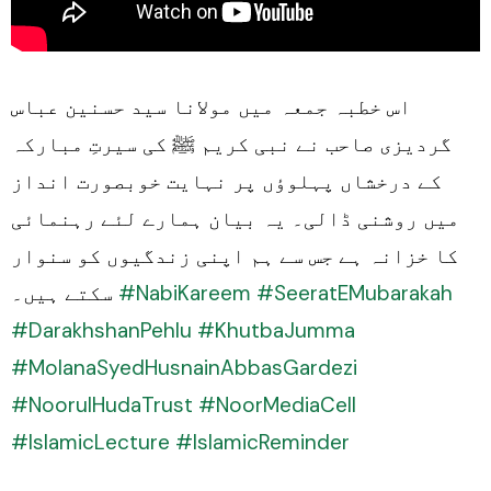
اس خطبہ جمعہ میں مولانا سید حسنین عباس
گردیزی صاحب نے نبی کریم ﷺ کی سیرتِ مبارکہ
کے درخشاں پہلوؤں پر نہایت خوبصورت انداز
میں روشنی ڈالی۔ یہ بیان ہمارے لئے رہنمائی
کا خزانہ ہے جس سے ہم اپنی زندگیوں کو سنوار
سکتے ہیں۔
#NabiKareem
#SeeratEMubarakah
#DarakhshanPehlu
#KhutbaJumma
#MolanaSyedHusnainAbbasGardezi
#NoorulHudaTrust
#NoorMediaCell
#IslamicLecture
#IslamicReminder