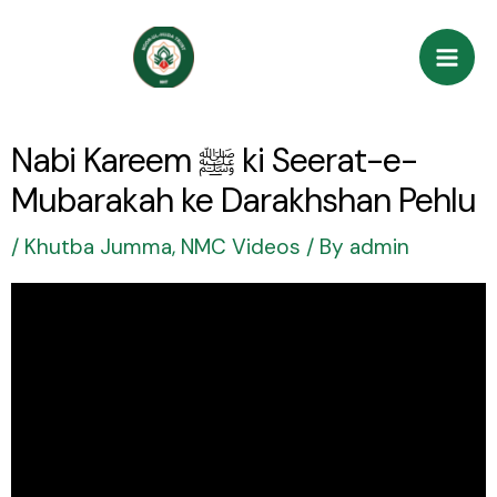
Skip
Post
Mai
to
navigation
Men
content
Nabi Kareem ﷺ ki Seerat-e-
Mubarakah ke Darakhshan Pehlu
/
Khutba Jumma
,
NMC Videos
/ By
admin