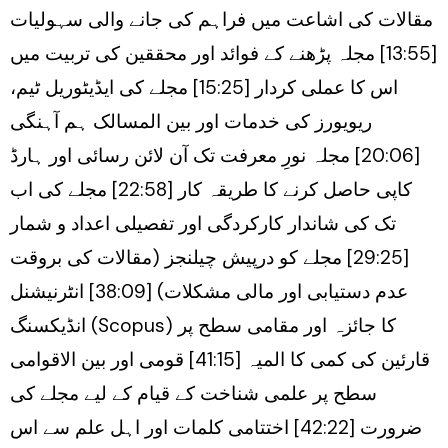
مقالات کی اشاعت میں فراہم کی جانے والی سہولیات
[13:55] مجلہ پڑھنے کے فوائد اور محققین کی تربیت میں
اس کا عملی کردار [15:25] مجلے کی ایڈیٹوریل ٹیم،
ریویورز کی خدمات اور بین المسالک ہم آہنگی
[20:06] مجلہ نورِ معرفت تک آن لائن رسائی اور ہارڈ
کاپی حاصل کرنے کا طریقہ کار [22:58] مجلے کی اب
تک کی شاندار کارکردگی اور تفصیلی اعداد و شمار
[29:25] مجلے کو درپیش چیلنجز (مقالات کی بروقت
عدم دستیابی اور مالی مشکلات) [38:09] انٹرنیشنل
انڈیکسنگ (Scopus) کا جائزہ اور مقامی سطح پر
قارئین کی کمی کا المیہ [41:15] قومی اور بین الاقوامی
سطح پر علمی شناخت کے قیام کے لیے مجلے کی
ضرورت [42:22] اختتامی کلمات اور اہل علم سے اس