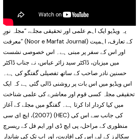
یہ ویڈیو ایک اہم علمی اور تحقیقی مجلے، “مجلہ نورِ
معرفت” (Noor e Marfat Journal) کے تعارف، اہمیت
اور اس کے سفر پر مبنی ہے۔ اس خصوصی نشست
میں میزبان، ڈاکٹر سید زائر عباس، نے جناب ڈاکٹر
حسنین نادر صاحب کے ساتھ تفصیلی گفتگو کی ہے۔
اس ویڈیو میں اس بات پر روشنی ڈالی گئی ہے کہ ایک
تحقیقی مجلہ کسی قوم اور معاشرے کی علمی شناخت
میں کیا کردار ادا کرتا ہے۔ گفتگو میں مجلے کے آغاز
(2007)، ایچ ای سی (HEC) کی جانب سے اس کی
منظوری کے مراحل، پی ایچ ڈی اور ایم فل کے ریسرچ
سکالرز کے لیے اس کی افادیت، اور اب تک کی شاندار