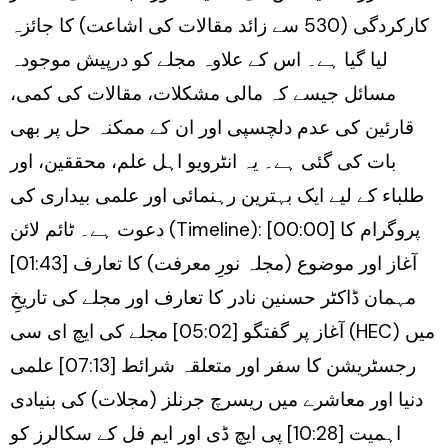
کارکردگی (530 سے زائد مقالات کی اشاعت) کا جائزہ
لیا گیا ہے۔ اس کے علاوہ مجلے کو درپیش موجودہ
مسائل جیسے کہ مالی مشکلات، مقالات کی کمی،
قارئین کی عدم دلچسپی اور ان کے ممکنہ حل پر بھی
بات کی گئی ہے۔ یہ انٹرویو اہل علم، محققین، اور
طلباء کے لیے ایک بہترین رہنمائی اور علمی بیداری کی
دعوت ہے۔ ٹائم لائن (Timeline): [00:00] پروگرام کا
آغاز اور موضوع (مجلہ نورِ معرفت) کا تعارف [01:43]
مہمان ڈاکٹر حسنین نادر کا تعارف اور مجلے کی تاریخِ
آغاز پر گفتگو [05:02] مجلے کی ایچ ای سی (HEC) میں
رجسٹریشن کا سفر اور متعلقہ شرائط [07:13] علمی
دنیا اور معاشرے میں ریسرچ جرنلز (مجلات) کی بنیادی
اہمیت [10:28] پی ایچ ڈی اور ایم فل کے سکالرز کو