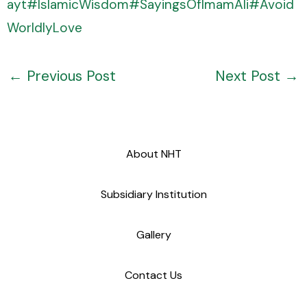
ayt
#IslamicWisdom
#SayingsOfImamAli
#Avoid
WorldlyLove
←
Previous Post
Next Post
→
About NHT
Subsidiary Institution
Gallery
Contact Us