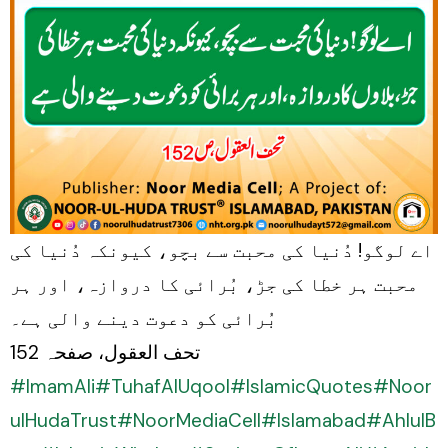
اے لوگو! دُنیا کی محبت سے بچو، کیونکہ دُنیا کی
محبت ہر خطا کی جڑ، بُرائی کا دروازہ، اور ہر
بُرائی کو دعوت دینے والی ہے۔
تحف العقول، صفحہ 152
#ImamAli
#TuhafAlUqool
#IslamicQuotes
#Noor
ulHudaTrust
#NoorMediaCell
#Islamabad
#AhlulB