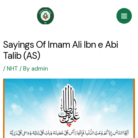
Skip
Post
Mai
to
navigation
Men
content
Sayings Of Imam Ali Ibn e Abi
Talib (AS)
/
NHT
/ By
admin