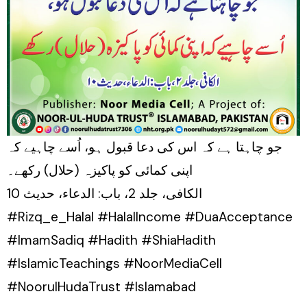
جو چاہتا ہے کہ اس کی دعا قبول ہو، اُسے چاہیے کہ
اپنی کمائی کو پاکیزہ (حلال) رکھے۔
الکافی، جلد 2، باب: الدعاء، حدیث 10
#Rizq_e_Halal #HalalIncome #DuaAcceptance
#ImamSadiq #Hadith #ShiaHadith
#IslamicTeachings #NoorMediaCell
#NoorulHudaTrust #Islamabad