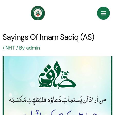
Skip
Post
Mai
to
navigation
Men
content
Sayings Of Imam Sadiq (AS)
/
NHT
/ By
admin