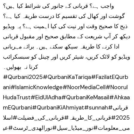
واجب ہے؟ قربانی کے جانور کی شرائط کیا ہیں؟
گوشت اور کھال کی تقسیم کا درست طریقہ کیا ہے؟
ذبح کا صحیح وقت اور نیت کی کیا اہمیت ہے؟ یہ ویڈیو
دیکھ کر آپ شریعت کے مطابق صحیح اور مقبول قربانی
ادا کرنے کا طریقہ سیکھ سکتے ہیں۔ برائے مہربانی
ویڈیو کو لائک کریں، شیئر کریں اور چینل کو سبسکرائب
کرنا نہ بھولیں۔
#Qurbani2025#QurbaniKaTariqa#FazilatEQurb
ani#IslamicKnowledge#NoorMediaCell#Noorul
HudaTrust#EidUlAdha#QurbaniKeMasail#Ahkaa
mEQurbani#QurbaniKiAhmiyat#sunnah#قربانی
2025#قربانی_کا_طریقہ#قربانی_کی_فضیلت#اسلا
می_معلومات#نور_میڈیا_سیل#نورالھدی_ٹرسٹ#عی