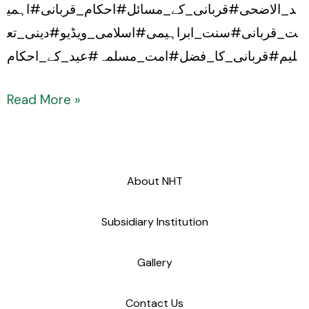
د_الاضحی#قربانی_کے_مسائل#احکام_قربانی#اہمی
ت_قربانی#سنت_ابراہیمی#اسلامی_ویڈیو#دینی_تع
لیم#قربانی_کا_فضل#امت_مسلمہ#عید_کے_احکام
Read More »
About NHT
Subsidiary Institution
Gallery
Contact Us