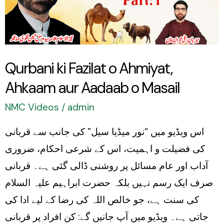
Ahmiyat,
Ahkaam
aur
Aadaab
Qurbani ki Fazilat o Ahmiyat,
o
Ahkaam aur Aadaab o Masail
Masail
NMC Videos
/
admin
اس ویڈیو میں “نور میڈیا سیل” کی جانب سے قربانی
کی فضیلت و اہمیت، اس کے شرعی احکام، ضروری
آداب اور عام مسائل پر روشنی ڈالی گئی ہے۔ قربانی
صرف ایک رسم نہیں بلکہ حضرت ابراہیم علیہ السلام
کی سنت ہے، جو خالص اللہ کی رضا کے لیے ادا کی
جاتی ہے۔ ویڈیو میں آپ جانیں گے: کن افراد پر قربانی