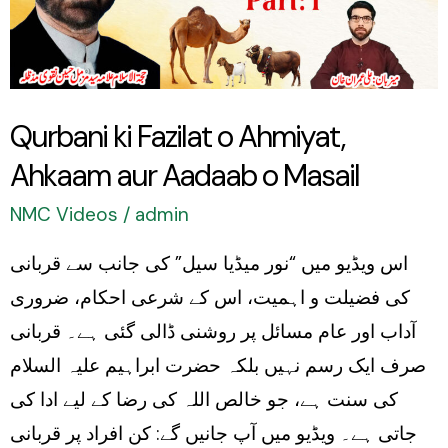
Ahmiyat,
Ahkaam
aur
Aadaab
Qurbani ki Fazilat o Ahmiyat,
o
Ahkaam aur Aadaab o Masail
Masail
NMC Videos
/
admin
اس ویڈیو میں “نور میڈیا سیل” کی جانب سے قربانی
کی فضیلت و اہمیت، اس کے شرعی احکام، ضروری
آداب اور عام مسائل پر روشنی ڈالی گئی ہے۔ قربانی
صرف ایک رسم نہیں بلکہ حضرت ابراہیم علیہ السلام
کی سنت ہے، جو خالص اللہ کی رضا کے لیے ادا کی
جاتی ہے۔ ویڈیو میں آپ جانیں گے: کن افراد پر قربانی