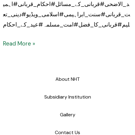
د_الاضحی#قربانی_کے_مسائل#احکام_قربانی#اہمی
ت_قربانی#سنت_ابراہیمی#اسلامی_ویڈیو#دینی_تع
لیم#قربانی_کا_فضل#امت_مسلمہ#عید_کے_احکام
Read More »
About NHT
Subsidiary Institution
Gallery
Contact Us