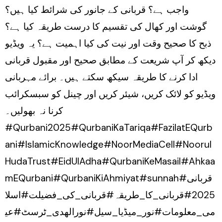
واجب ہے؟ قربانی کے جانور کی شرائط کیا ہیں؟
گوشت اور کھال کی تقسیم کا درست طریقہ کیا ہے؟
ذبح کا صحیح وقت اور نیت کی کیا اہمیت ہے؟ یہ ویڈیو
دیکھ کر آپ شریعت کے مطابق صحیح اور مقبول قربانی
ادا کرنے کا طریقہ سیکھ سکتے ہیں۔ برائے مہربانی
ویڈیو کو لائک کریں، شیئر کریں اور چینل کو سبسکرائب
کرنا نہ بھولیں۔
#Qurbani2025#QurbaniKaTariqa#FazilatEQurb
ani#IslamicKnowledge#NoorMediaCell#Noorul
HudaTrust#EidUlAdha#QurbaniKeMasail#Ahkaa
mEQurbani#QurbaniKiAhmiyat#sunnah#قربانی
2025#قربانی_کا_طریقہ#قربانی_کی_فضیلت#اسلا
می_معلومات#نور_میڈیا_سیل#نورالھدی_ٹرسٹ#عی