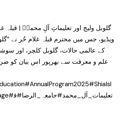
ویڈیو، جس میں محترم قبلہ غلام حُر نے “گل
کے عالمی حالات، گلوبل کلچر، اور سوش
علم و معرفت سے بھرپور اس بیان کو ضرو
ducation#AnnualProgram2025#ShiaIsl
illage