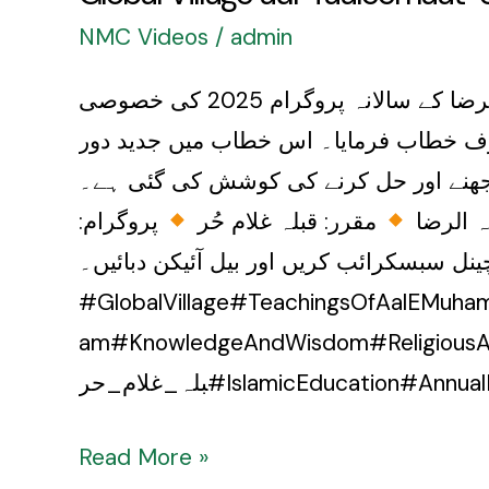
NMC Videos
/
admin
گلوبل ولیج اور تعلیماتِ آلِ محمدؑ | قبلہ غلام حُر | جامعہ الرضا سالانہ پروگرام 2025 جامعہ الرضا کے سالانہ پروگرام 2025 کی خصوصی
معارف خطاب فرمایا۔ اس خطاب میں جدید دور
سمجھنے اور حل کرنے کی کوشش کی گئی ہے۔
ہ الرضا
مقرر: قبلہ غلام حُر
پروگرام:
 لیے ہمارا چینل سبسکرائب کریں اور بیل آئیکن دبائیں۔
#GlobalVillage#TeachingsOfAalEMuha
am#KnowledgeAnd#تعلیمات_آل_محمد#جامعہ_الرضا#ق
IslamicEducation#AnnualProgram
Read More »