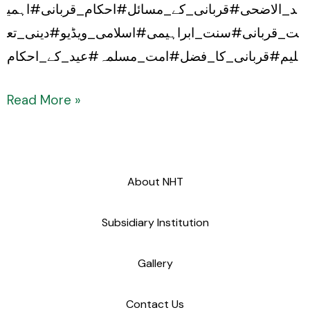
د_الاضحی#قربانی_کے_مسائل#احکام_قربانی#اہمی
ت_قربانی#سنت_ابراہیمی#اسلامی_ویڈیو#دینی_تع
لیم#قربانی_کا_فضل#امت_مسلمہ#عید_کے_احکام
Read More »
About NHT
Subsidiary Institution
Gallery
Contact Us