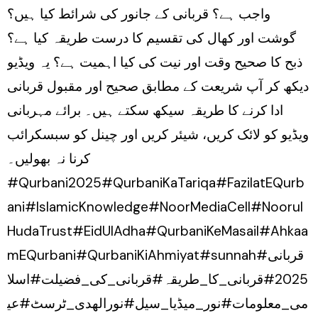
واجب ہے؟ قربانی کے جانور کی شرائط کیا ہیں؟
گوشت اور کھال کی تقسیم کا درست طریقہ کیا ہے؟
ذبح کا صحیح وقت اور نیت کی کیا اہمیت ہے؟ یہ ویڈیو
دیکھ کر آپ شریعت کے مطابق صحیح اور مقبول قربانی
ادا کرنے کا طریقہ سیکھ سکتے ہیں۔ برائے مہربانی
ویڈیو کو لائک کریں، شیئر کریں اور چینل کو سبسکرائب
کرنا نہ بھولیں۔
#Qurbani2025#QurbaniKaTariqa#FazilatEQurb
ani#IslamicKnowledge#NoorMediaCell#Noorul
HudaTrust#EidUlAdha#QurbaniKeMasail#Ahkaa
mEQurbani#QurbaniKiAhmiyat#sunnah#قربانی
2025#قربانی_کا_طریقہ#قربانی_کی_فضیلت#اسلا
می_معلومات#نور_میڈیا_سیل#نورالھدی_ٹرسٹ#عی