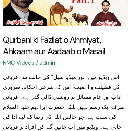
Ahmiyat,
Ahkaam
aur
Aadaab
Qurbani ki Fazilat o Ahmiyat,
o
Ahkaam aur Aadaab o Masail
Masail
NMC Videos
/
admin
اس ویڈیو میں “نور میڈیا سیل” کی جانب سے قربانی
کی فضیلت و اہمیت، اس کے شرعی احکام، ضروری
آداب اور عام مسائل پر روشنی ڈالی گئی ہے۔ قربانی
صرف ایک رسم نہیں بلکہ حضرت ابراہیم علیہ السلام
کی سنت ہے، جو خالص اللہ کی رضا کے لیے ادا کی
جاتی ہے۔ ویڈیو میں آپ جانیں گے: کن افراد پر قربانی