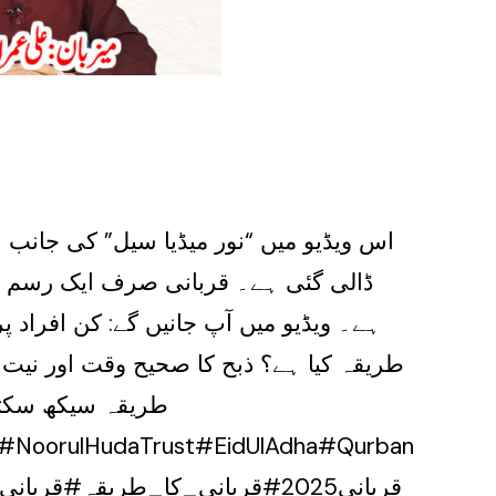
اس ویڈیو میں “نور میڈیا سیل” کی جان
ڈالی گئی ہے۔ قربانی صرف ایک رسم نہ
ہے۔ ویڈیو میں آپ جانیں گے: کن افراد 
طریقہ کیا ہے؟ ذبح کا صحیح وقت اور نیت 
طریقہ سیکھ سکتے 
l#NoorulHudaTrust#EidUlAdha#Qurban