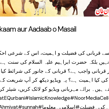
Ahkaam aur Aadaab o Masail
ب سے قربانی کی فضیلت و اہمیت، اس کے شرعی احکا
یں بلکہ حضرت ابراہیم علیہ السلام کی سنت ہے، ج
پر قربانی واجب ہے؟ قربانی کے جانور کی شرائط ک
کی کیا اہمیت ہے؟ یہ ویڈیو دیکھ کر آپ شریعت کے م
ہیں۔ برائے مہربانی ویڈیو کو لائک کریں، شیئر کری
latEQurbani#IslamicKnowledge#NoorMediaCel
amEQurbani#QurbaniKiAhmiyat#sunnah