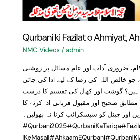
Qurbani ki Fazilat o Ahmiyat, 
NMC Videos
/
admin
م، ضروری آداب اور عام مسائل پر روشنی
و خالص اللہ کی رضا کے لیے ادا کی جاتی
یا ہیں؟ گوشت اور کھال کی تقسیم کا درست
طابق صحیح اور مقبول قربانی ادا کرنے کا
ں اور چینل کو سبسکرائب کرنا نہ بھولیں۔
#Qurbani2025#QurbaniKaTariqa#Fazi
iKeMasail#Ahka#قربانی2025#قربانی_کا_طریقہ#قربانی_کی_فضیلت#اسلامی_معلوما