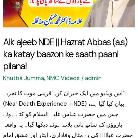
Hazrat
Abbas
(a.s)
ka
Aik ajeeb NDE || Hazrat Abbas (a.s)
katay
ka katay baazon ke saath paani
baazon
ke
pilana!
saath
Khutba Jumma
,
NMC Videos
/
admin
paani
اس ویڈیو میں ایک حیران کن “قریبی موت کا تجربہ”
pilana!
(Near Death Experience – NDE) بیان کیا گیا ہے،
جس میں حضرت عباس علیہ السلام کو کٹے ہوئے
بازوؤں کے ساتھ پانی پلاتے ہوئے دیکھا گیا۔ یہ واقعہ
حضرت عباسؑ کی بے مثال وفاداری، ایثار اور عشقِ امام