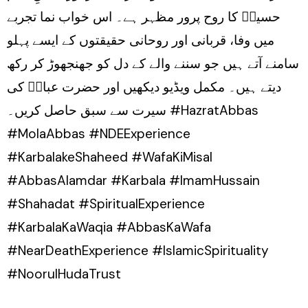
حسینؑ کا روح پرور مظہر ہے۔ اس خواب نما تجربے
میں وفا، قربانی اور روحانی حقیقتوں کے ایسے پہلو
سامنے آتے ہیں جو سننے والے کے دل کو جھنجھوڑ کر رکھ
دیتے ہیں۔ مکمل ویڈیو دیکھیں اور حضرت عباسؑ کی
سیرت سے سبق حاصل کریں۔ #HazratAbbas
#MolaAbbas #NDEExperience
#KarbalakeShaheed #WafaKiMisal
#AbbasAlamdar #Karbala #ImamHussain
#Shahadat #SpiritualExperience
#KarbalaKaWaqia #AbbasKaWafa
#NearDeathExperience #IslamicSpirituality
#NoorulHudaTrust