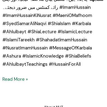
رائے کمنٹس میں ضرور دیجئے۔ #ImamHussain
#ImamHussainKiNusrat #MaeniOMafhoom
#SyedSamarAliNaqvi #ShiaIslam #Karbala
#Ahlulbayt #ShiaLecture #IslamicLecture
#IslamiTareekh #ShahadatImamHussain
#NusratImamHussain #MessageOfKarbala
#Ashura #IslamicKnowledge #ShiaBeliefs
#AhlulbaytTeachings #HussainForAll
Read More »