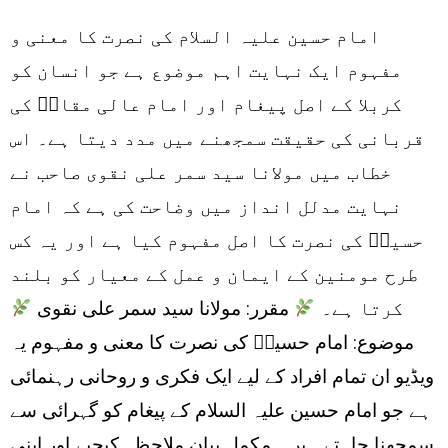
Samar
امام حسین علیہ السلام کی نصرت کا معنی و
Ali
مفہوم ایک نہایت اہم موضوع ہے جو انسان کو
Naqvi
کربلا کے اصل پیغام اور امام عالی مقامؑ کی
قربانی کی حقیقت سمجھنے میں مدد دیتا ہے۔ اس
خطاب میں مولانا سید سمر علی نقوی صاحب نے
نہایت مدلل انداز میں وضاحت کی ہے کہ امام
حسینؑ کی نصرت کا اصل مفہوم کیا ہے اور یہ کس
طرح مومنین کے ایمان و عمل کے معیار کو بلند
کرتا ہے۔
مقرر: مولانا سید سمر علی نقوی
موضوع: امام حسینؑ کی نصرت کا معنی و مفہوم یہ
ویڈیو ان تمام افراد کے لیے ایک فکری و روحانی رہنمائی
ہے جو امام حسین علیہ السلام کے پیغام کو گہرائی سے
سمجھنا چاہتے ہیں۔ مکمل بیان ملاحظہ کیجیے اور اپنی