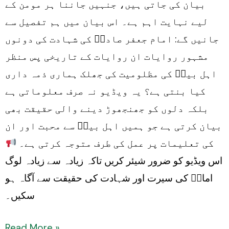
بیان کی جاتی ہیں، جنہیں جاننا ہر مومن کے
angez
لیے نہایت اہم ہے۔ اس بیان میں ہم تفصیل سے
bayan
جانیں گے: امام جعفر صادقؑ کی شہادت کی دونوں
مشہور روایات ان روایات کے تاریخی پس منظر
اہل بیتؑ کی مظلومیت کی جھلک ہماری ذمہ داری
کیا بنتی ہے؟ یہ ویڈیو نہ صرف معلوماتی ہے
بلکہ دلوں کو جھنجھوڑ دینے والی حقیقت بھی
بیان کرتی ہے جو ہمیں اہل بیتؑ سے محبت اور ان
کی تعلیمات پر عمل کی طرف متوجہ کرتی ہے۔
اس ویڈیو کو ضرور شیئر کریں تاکہ زیادہ سے زیادہ لوگ
امامؑ کی سیرت اور شہادت کی حقیقت سے آگاہ ہو
سکیں۔
Read More »