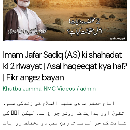
(A.S)
ki
shahadat
ki
2
Imam Jafar Sadiq (A.S) ki shahadat
riwayat
ki 2 riwayat | Asal haqeeqat kya hai?
|
Asal
| Fikr angez bayan
haqeeqat
Khutba Jumma
,
NMC Videos
/
admin
kya
امام جعفر صادق علیہ السلام کی زندگی علم،
hai?
تقویٰ اور ہدایت کا روشن چراغ ہے۔ لیکن آپؑ کی
|
شہادت کے حوالے سے تاریخ میں دو مختلف روایات
Fikr