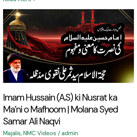
Imam
Hussain
(A.S)
ki
Nusrat
ka
Ma’ni
o
Imam Hussain (A.S) ki Nusrat ka
Mafhoom
Ma’ni o Mafhoom | Molana Syed
|
Molana
Samar Ali Naqvi
Syed
Majalis
,
NMC Videos
/
admin