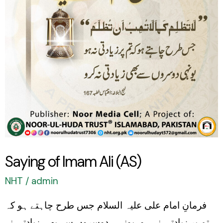
(AS)
Saying of Imam Ali (AS)
NHT
/
admin
فرمانِ امام علی علیہ السلام جس طرح چاہتے ہو کہ
تم پر زیادتی نہ ہو، یونہی دوسروں سے بھی زیادتی نہ