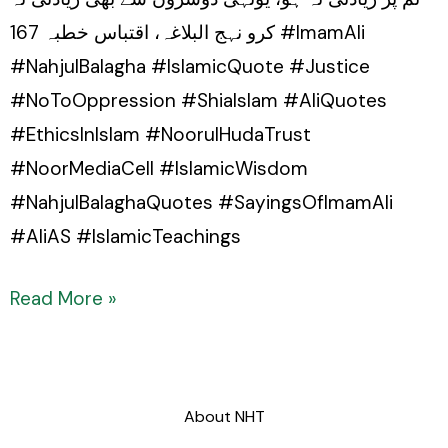
کرو نہج البلاغہ، اقتباس خطبہ 167 #ImamAli
#NahjulBalagha #IslamicQuote #Justice
#NoToOppression #ShiaIslam #AliQuotes
#EthicsInIslam #NoorulHudaTrust
#NoorMediaCell #IslamicWisdom
#NahjulBalaghaQuotes #SayingsOfImamAli
#AliAS #IslamicTeachings
Read More »
About NHT