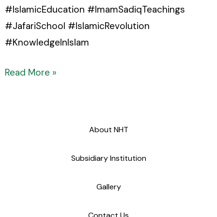
#IslamicEducation #ImamSadiqTeachings
#JafariSchool #IslamicRevolution
#KnowledgeInIslam
Read More »
About NHT
Subsidiary Institution
Gallery
Contact Us