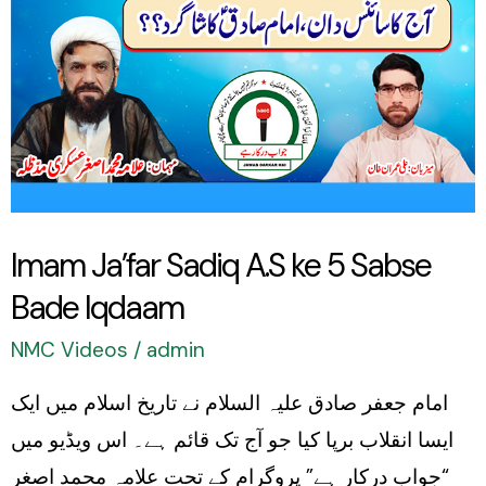
A.S
ke
5
Sabse
Bade
Iqdaam
Imam Ja’far Sadiq A.S ke 5 Sabse
Bade Iqdaam
NMC Videos
/
admin
امام جعفر صادق علیہ السلام نے تاریخ اسلام میں ایک
ایسا انقلاب برپا کیا جو آج تک قائم ہے۔ اس ویڈیو میں
“جواب درکار ہے” پروگرام کے تحت علامہ محمد اصغر