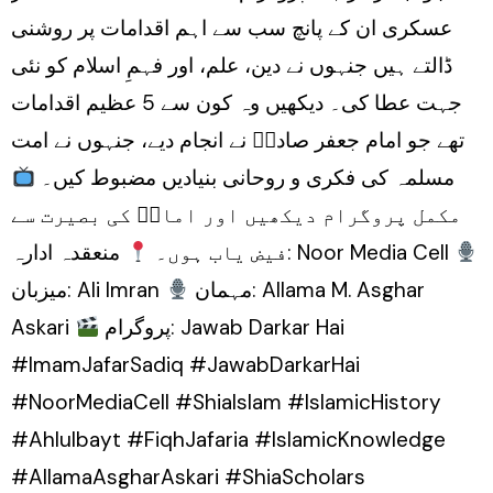
عسکری ان کے پانچ سب سے اہم اقدامات پر روشنی
ڈالتے ہیں جنہوں نے دین، علم، اور فہمِ اسلام کو نئی
جہت عطا کی۔ دیکھیں وہ کون سے 5 عظیم اقدامات
تھے جو امام جعفر صادقؑ نے انجام دیے، جنہوں نے امت
مسلمہ کی فکری و روحانی بنیادیں مضبوط کیں۔
مکمل پروگرام دیکھیں اور امامؑ کی بصیرت سے
منعقدہ ادارہ: Noor Media Cell
فیض یاب ہوں۔
مہمان: Allama M. Asghar
میزبان: Ali Imran
Askari
پروگرام: Jawab Darkar Hai
#ImamJafarSadiq #JawabDarkarHai
#NoorMediaCell #ShiaIslam #IslamicHistory
#Ahlulbayt #FiqhJafaria #IslamicKnowledge
#AllamaAsgharAskari #ShiaScholars