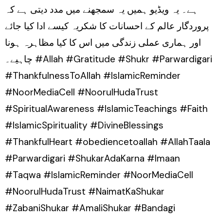
ہے۔ یہ ویڈیو ہمیں یہ سمجھنے میں مدد دیتی ہے کہ
پروردگار عالم کے احسانات کا شکریہ کیسے ادا کیا جائے
اور ہماری عملی زندگی میں اس کا کیا مظاہرہ ہونا
چاہیے۔ #Allah #Gratitude #Shukr #Parwardigari
#ThankfulnessToAllah #IslamicReminder
#NoorMediaCell #NoorulHudaTrust
#SpiritualAwareness #IslamicTeachings #Faith
#IslamicSpirituality #DivineBlessings
#ThankfulHeart #obediencetoallah #AllahTaala
#Parwardigari #ShukarAdaKarna #Imaan
#Taqwa #IslamicReminder #NoorMediaCell
#NoorulHudaTrust #NaimatKaShukar
#ZabaniShukar #AmaliShukar #Bandagi