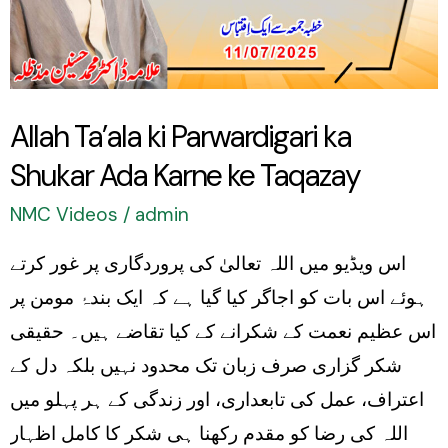
ka
Shukar
Ada
Karne
Allah Ta’ala ki Parwardigari ka
ke
Shukar Ada Karne ke Taqazay
Taqazay
NMC Videos
/
admin
اس ویڈیو میں اللہ تعالیٰ کی پروردگاری پر غور کرتے
ہوئے اس بات کو اجاگر کیا گیا ہے کہ ایک بندۂ مومن پر
اس عظیم نعمت کے شکرانے کے کیا تقاضے ہیں۔ حقیقی
شکر گزاری صرف زبان تک محدود نہیں بلکہ دل کے
اعتراف، عمل کی تابعداری، اور زندگی کے ہر پہلو میں
اللہ کی رضا کو مقدم رکھنا ہی شکر کا کامل اظہار