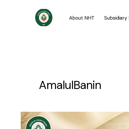
Skip
to
About NHT
Subsidiary 
content
AmalulBanin
Janab
Umm-