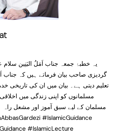
at
یہ خطبۂ جمعہ جناب اَمَلُ البَنِین سل
گردیزی صاحب بیان فرماتے ہیں کہ جناب اَمَ
تعلیم دیتی ہے۔ بیان میں ان کی تاریخی خدم
مسلمانوں کو اپنی زندگی میں اخلاقی ا
مسلمان کے لیے سبق آموز اور مشعل راہ ہے۔ 
lGuidance #IslamicLecture