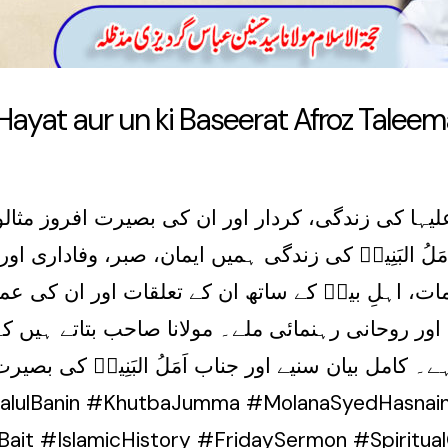
ayat aur un ki Baseerat Afroz Taleem
ام علیہا کی زندگی، کردار اور ان کی بصیرت افروز م
لُ البَنِینؑ کی زندگی ہمیں ایمان، صبر، وفاداری او
ات، اہلِ بیتؑ کے ساتھ ان کے تعلقات اور ان کی عم
ور روحانی رہنمائی ملے۔ مولانا صاحب بتاتے ہیں کہ 
کامل بیان سنیے اور جناب اَمَلُ البَنِینؑ کی بصیرت
ait #IslamicHistory #FridaySermon #Spiritua