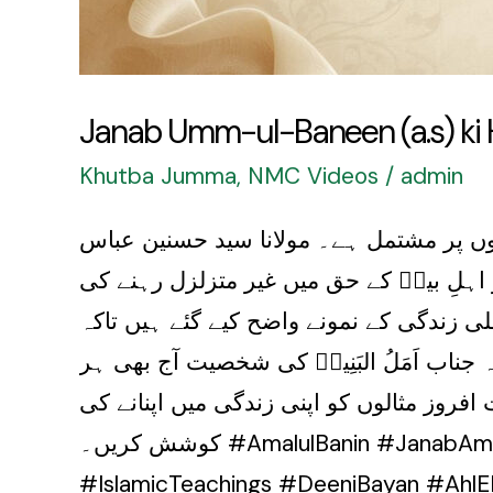
Janab Umm-ul-Baneen (a.s) ki H
Khutba Jumma
,
NMC Videos
/
admin
ثالوں پر مشتمل ہے۔ مولانا سید حسنین عباس
ر اہلِ بیتؑ کے حق میں غیر متزلزل رہنے کی
لی زندگی کے نمونے واضح کیے گئے ہیں تاکہ
جناب اَمَلُ البَنِینؑ کی شخصیت آج بھی ہر
 افروز مثالوں کو اپنی زندگی میں اپنانے کی
کوشش کریں۔ #AmalulBanin #JanabAmalulBanin #KhutbaJumma #MolanaSyedHasnainAbbasGardezi #IslamicGuidance
#IslamicTeachings #DeeniBayan #AhlEB