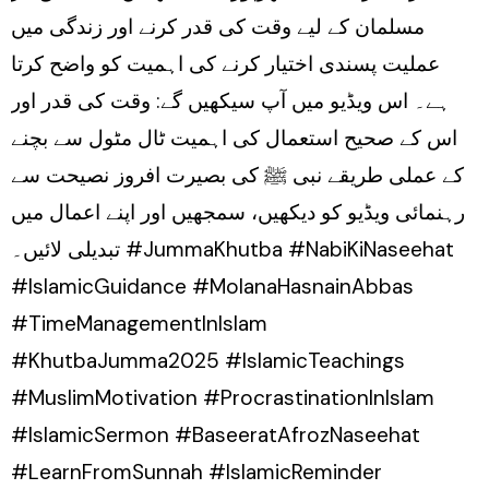
مسلمان کے لیے وقت کی قدر کرنے اور زندگی میں
عملیت پسندی اختیار کرنے کی اہمیت کو واضح کرتا
ہے۔ اس ویڈیو میں آپ سیکھیں گے: وقت کی قدر اور
اس کے صحیح استعمال کی اہمیت ٹال مٹول سے بچنے
کے عملی طریقے نبی ﷺ کی بصیرت افروز نصیحت سے
رہنمائی ویڈیو کو دیکھیں، سمجھیں اور اپنے اعمال میں
تبدیلی لائیں۔ #JummaKhutba #NabiKiNaseehat
#IslamicGuidance #MolanaHasnainAbbas
#TimeManagementInIslam
#KhutbaJumma2025 #IslamicTeachings
#MuslimMotivation #ProcrastinationInIslam
#IslamicSermon #BaseeratAfrozNaseehat
#LearnFromSunnah #IslamicReminder