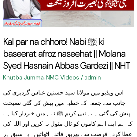
Nabi
ﷺ
ki
baseerat
Kal par na chhoro! Nabi ﷺ ki
afroz
baseerat afroz naseehat || Molana
naseehat
||
Syed Hasnain Abbas Gardezi || NHT
Molana
Khutba Jumma
,
NMC Videos
/
admin
Syed
اس ویڈیو میں مولانا سید حسنین عباس گردیزی کی
Hasnain
جانب سے جمعہ کے خطبہ میں پیش کی گئی نصیحت
Abbas
پیش کی گئی ہے۔ نبی کریم ﷺ نے ہمیں خبردار کیا ہے
Gardezi
کہ ہم اپنے اہم کاموں کو ٹال مٹول نہ کریں اور اللہ کی
||
عطا کردہ فرصت سے بھرپور فائدہ اٹھائیں۔ یہ سبق ہر
NHT