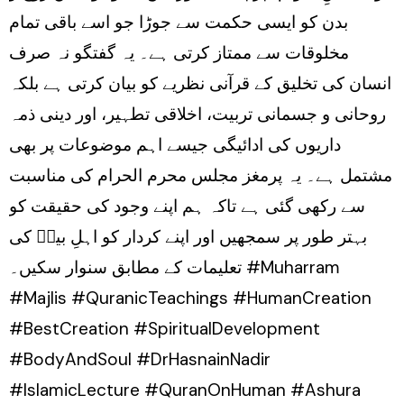
بدن کو ایسی حکمت سے جوڑا جو اسے باقی تمام
مخلوقات سے ممتاز کرتی ہے۔ یہ گفتگو نہ صرف
انسان کی تخلیق کے قرآنی نظریے کو بیان کرتی ہے بلکہ
روحانی و جسمانی تربیت، اخلاقی تطہیر، اور دینی ذمہ
داریوں کی ادائیگی جیسے اہم موضوعات پر بھی
مشتمل ہے۔ یہ پرمغز مجلس محرم الحرام کی مناسبت
سے رکھی گئی ہے تاکہ ہم اپنے وجود کی حقیقت کو
بہتر طور پر سمجھیں اور اپنے کردار کو اہلِ بیتؑ کی
تعلیمات کے مطابق سنوار سکیں۔ #Muharram
#Majlis #QuranicTeachings #HumanCreation
#BestCreation #SpiritualDevelopment
#BodyAndSoul #DrHasnainNadir
#IslamicLecture #QuranOnHuman #Ashura