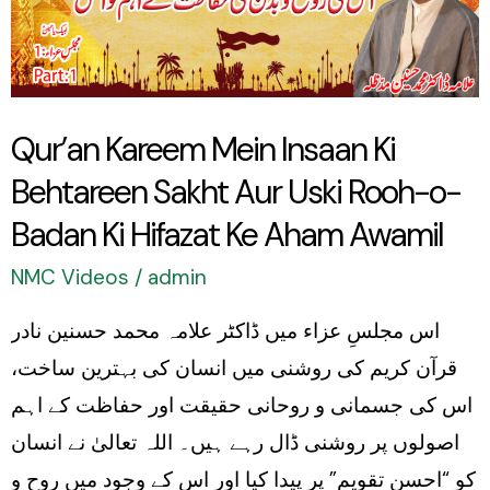
Ki
Behtareen
Sakht
Aur
Qur’an Kareem Mein Insaan Ki
Uski
Behtareen Sakht Aur Uski Rooh-o-
Rooh-
o-
Badan Ki Hifazat Ke Aham Awamil
Badan
NMC Videos
/
admin
Ki
اس مجلسِ عزاء میں ڈاکٹر علامہ محمد حسنین نادر
Hifazat
قرآن کریم کی روشنی میں انسان کی بہترین ساخت،
Ke
اس کی جسمانی و روحانی حقیقت اور حفاظت کے اہم
Aham
اصولوں پر روشنی ڈال رہے ہیں۔ اللہ تعالیٰ نے انسان
Awamil
کو “احسنِ تقویم” پر پیدا کیا اور اس کے وجود میں روح و