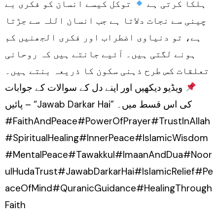
ہلکا کرتی ہے
توکل کیسے انسان کو فکری بے
چینی سے نجات دلاتا ہے جب انسان اللہ سے جڑتا
ہے، تو دنیاوی اضطراب اور فکری الجھنیں کم
ہونے لگتی ہیں۔ آئیے جانتے ہیں کہ روحانی
تعلقات کس طرح ذہنی سکون کا ذریعہ بنتے ہیں۔
ویڈیو دیکھیں اور اپنے دل کے سوالات کے جوابات
پائیں – “Jawab Darkar Hai” کی اس قسط میں۔
#FaithAndPeace#PowerOfPrayer#TrustInAllah
#SpiritualHealing#InnerPeace#IslamicWisdom
#MentalPeace#Tawakkul#ImaanAndDua#Noor
ulHudaTrust#JawabDarkarHai#IslamicRelief#Pe
aceOfMind#QuranicGuidance#HealingThrough
Faith