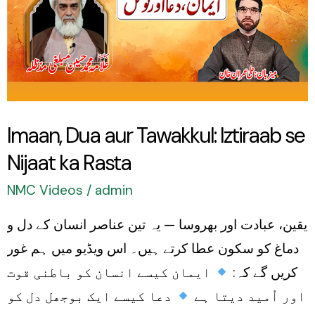
Iztiraab
se
Nijaat
ka
Rasta
Imaan, Dua aur Tawakkul: Iztiraab se
Nijaat ka Rasta
NMC Videos
/
admin
یقین، عبادت اور بھروسا — یہ تین عناصر انسان کے دل و
دماغ کو سکون عطا کرتے ہیں۔ اس ویڈیو میں ہم غور
کریں گے کہ:
ایمان کیسے انسان کو باطنی قوت
اور اُمید دیتا ہے
دعا کیسے ایک بوجھل دل کو