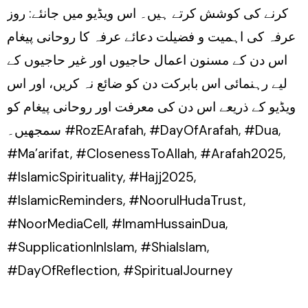
کرنے کی کوشش کرتے ہیں۔ اس ویڈیو میں جانئے: روز
عرفہ کی اہمیت و فضیلت دعائے عرفہ کا روحانی پیغام
اس دن کے مسنون اعمال حاجیوں اور غیر حاجیوں کے
لیے رہنمائی اس بابرکت دن کو ضائع نہ کریں، اور اس
ویڈیو کے ذریعے اس دن کی معرفت اور روحانی پیغام کو
سمجھیں۔ #RozEArafah, #DayOfArafah, #Dua,
#Ma’arifat, #ClosenessToAllah, #Arafah2025,
#IslamicSpirituality, #Hajj2025,
#IslamicReminders, #NoorulHudaTrust,
#NoorMediaCell, #ImamHussainDua,
#SupplicationInIslam, #ShiaIslam,
#DayOfReflection, #SpiritualJourney