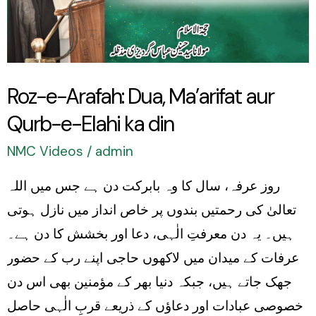
Ma’arifat
aur
Qurb-
e-
Roz-e-Arafah: Dua, Ma’arifat aur
Elahi
Qurb-e-Elahi ka din
ka
din
NMC Videos
/
admin
روز عرفہ، سال کا وہ بابرکت دن ہے جس میں اللہ
تعالیٰ کی رحمتیں بندوں پر خاص انداز میں نازل ہوتی
ہیں۔ یہ دن معرفتِ الٰہی، دعا اور بخشش کا دن ہے۔
عرفات کے میدان میں لاکھوں حاجی اپنے رب کے حضور
جھک جاتے ہیں، جبکہ دنیا بھر کے مؤمنین بھی اس دن
خصوصی عبادات اور دعاؤں کے ذریعے قربِ الٰہی حاصل