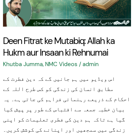
Allah
ka
Hukm
aur
Deen Fitrat ke Mutabiq: Allah ka
Insaan
Hukm aur Insaan ki Rehnumai
ki
Rehnumai
Khutba Jumma
,
NMC Videos
/
admin
اس ویڈیو میں ہم جانیں گے کہ دین فطرت کے
مطابق انسان کی زندگی کو کس طرح اللہ کے
احکام کے ذریعے رہنمائی فراہم کی جاتی ہے۔ یہ
بیان خطبہ جمعہ سے اقتباس کے طور پر پیش کیا
گیا ہے تاکہ ہم دین کی فطری تعلیمات کو اپنی
زندگی میں سمجھیں اور اپنانے کی کوشش کریں۔