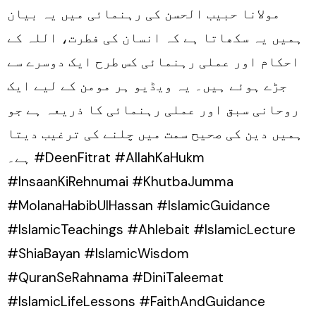
مولانا حبیب الحسن کی رہنمائی میں یہ بیان
ہمیں یہ سکھاتا ہے کہ انسان کی فطرت، اللہ کے
احکام اور عملی رہنمائی کس طرح ایک دوسرے سے
جڑے ہوئے ہیں۔ یہ ویڈیو ہر مومن کے لیے ایک
روحانی سبق اور عملی رہنمائی کا ذریعہ ہے جو
ہمیں دین کی صحیح سمت میں چلنے کی ترغیب دیتا
ہے۔ #DeenFitrat #AllahKaHukm
#InsaanKiRehnumai #KhutbaJumma
#MolanaHabibUlHassan #IslamicGuidance
#IslamicTeachings #Ahlebait #IslamicLecture
#ShiaBayan #IslamicWisdom
#QuranSeRahnama #DiniTaleemat
#IslamicLifeLessons #FaithAndGuidance