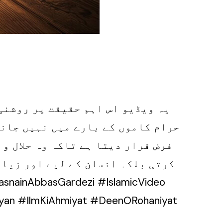
یہ ویڈیو اس اہم حقیقت پر روشنی
حرام کاموں کے بارے میں نہیں جانت
فرض قرار دیتا ہے تاکہ وہ حلال و
کرتی بلکہ انسان کے لیے اور زیا
yan #IlmKiAhmiyat #DeenORohaniyat