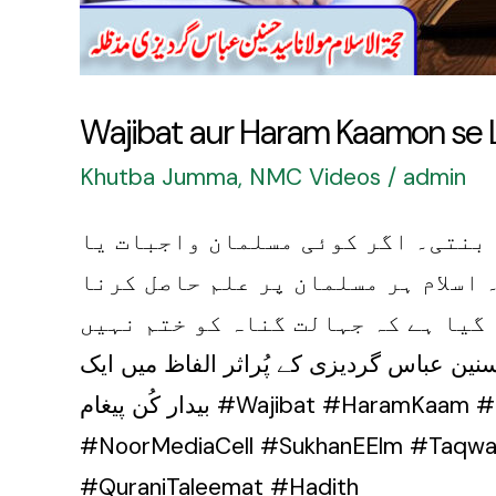
Wajibat aur Haram Kaamon se La
Khutba Jumma
,
NMC Videos
/
admin
 بنتی۔ اگر کوئی مسلمان واجبات یا
اسلام ہر مسلمان پر علم حاصل کرنا
 گیا ہے کہ جہالت گناہ کو ختم نہیں
نین عباس گردیزی کے پُراثر الفاظ میں ایک
بیدار کُن پیغام #Wajibat #HaramKaam #Gunah #IslamicReminder #DeeniIlm #MolanaHasnainAbbasGardezi #IslamicVideo
#NoorMediaCell #SukhanEElm #Taqwa 
#QuraniTaleemat #Hadith