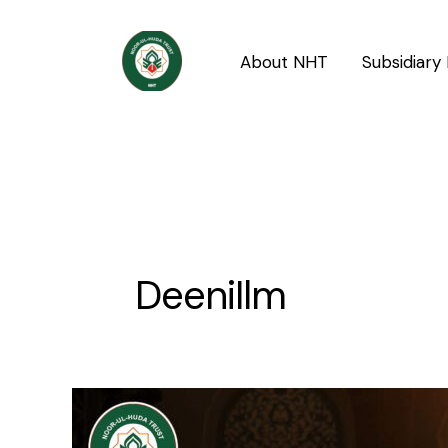
Skip
to
About NHT
Subsidiary 
content
DeeniIlm
Wajibat
aur