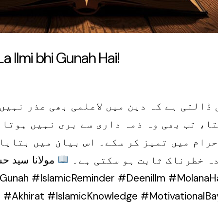
 Ilmi bhi Gunah Hai!
 ڈالتی ہے کہ دین میں لاعلمی بھی عذر نہیں
ا، تب بھی وہ ذمہ داری سے بری نہیں ہوتا۔ 
 حرام میں تمیز کر سکے۔ اس بیان میں بتایا
دہ خطرناک ثابت ہو سکتی ہے۔
مولانا سید حس
#Akhirat #IslamicKnowledge #MotivationalBa