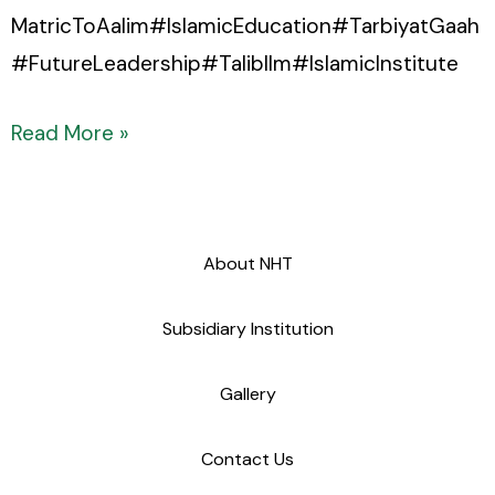
MatricToAalim#IslamicEducation#TarbiyatGaah
#FutureLeadership#TalibIlm#IslamicInstitute
Read More »
About NHT
Subsidiary Institution
Gallery
Contact Us