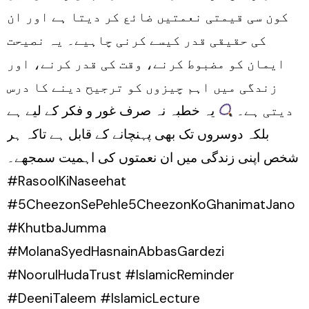
کون سی قیمتی نعمتیں ضائع کر دیتا ہے اور ان
کی حقیقی قدر کیسے کرنی چاہیے۔ یہ نصیحت
ایمان کو مضبوط کرنے، وقت کی قدر کرنے، اور
زندگی میں اہم چیزوں کو ترجیح دینے کا درس
دیتی ہے۔
یہ خطبہ نہ صرف غور و فکر کے لیے ہے
بلکہ دوسروں تک بھی پہنچانے کے قابل ہے تاکہ ہر
شخص اپنی زندگی میں ان نعمتوں کی اہمیت سمجھے۔
#RasoolKiNaseehat
#5CheezonSePehle5CheezonKoGhanimatJano
#KhutbaJumma
#MolanaSyedHasnainAbbasGardezi
#NoorulHudaTrust #IslamicReminder
#DeeniTaleem #IslamicLecture