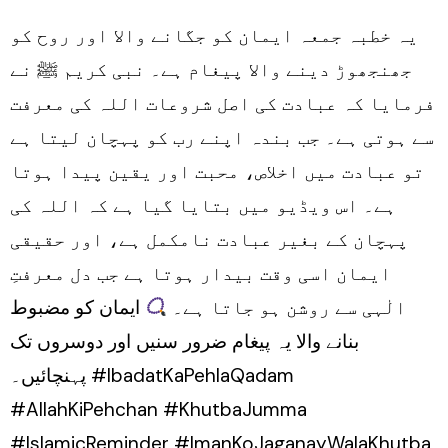
Khutba
یہ خطبہ جمعہ ایمان کو جگانے والا اور روح کو
Jumma
جھنجھوڑ دینے والا پیغام ہے۔ نبی کریم ﷺ نے
فرمایا کہ عبادت کی اصل شروعات اللہ کی معرفت
سے ہوتی ہے۔ جب بندہ اپنے رب کو پہچان لیتا ہے
تو عبادت میں اخلاص، محبت اور یقین پیدا ہوتا
ہے۔ اس ویڈیو میں بتایا گیا ہے کہ اللہ کی
پہچان کے بغیر عبادت نامکمل ہے، اور حقیقی
ایمان اسی وقت بیدار ہوتا ہے جب دل معرفتِ
الٰہی سے روشن ہو جاتا ہے۔
ایمان کو مضبوط
بنانے والا یہ پیغام ضرور سنیں اور دوسروں تک
پہنچائیں۔ #IbadatKaPehlaQadam
#AllahKiPehchan #KhutbaJumma
#IslamicReminder #ImanKoJaganayWalaKhutba