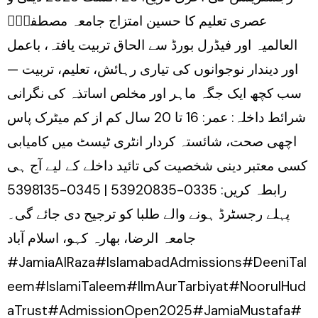
عصری تعلیم کا حسین امتزاج جامعہ مصطفیٰؐ
العالمیہ اور فیڈرل بورڈ سے الحاق تربیت یافتہ، باعمل
اور دیندار نوجوانوں کی تیاری رہائش، تعلیم، تربیت —
سب کچھ ایک جگہ ماہر اور مخلص اساتذہ کی نگرانی
شرائط داخلہ: عمر: 16 تا 20 سال کم از کم میٹرک پاس
اچھی صحت، شائستہ کردار انٹری ٹیسٹ میں کامیابی
کسی معتبر دینی شخصیت کی تائید داخلے کے لیے آج ہی
رابطہ کریں: 0335-53920835 | 0345-5398135
پہلے رجسٹرڈ ہونے والے طلبا کو ترجیح دی جائے گی۔
جامعہ الرضا، بھارہ کہو، اسلام آباد
#JamiaAlRaza#IslamabadAdmissions#DeeniTal
eem#IslamiTaleem#IlmAurTarbiyat#NoorulHud
aTrust#AdmissionOpen2025#JamiaMustafa#