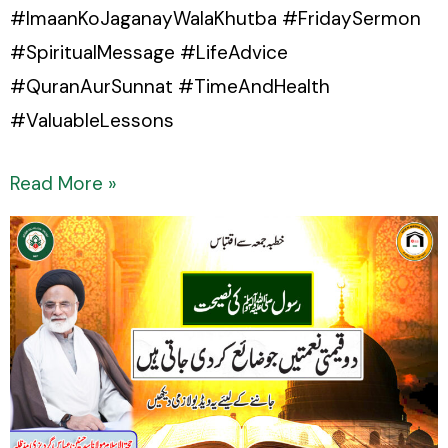
#ImaanKoJaganayWalaKhutba #FridaySermon
#SpiritualMessage #LifeAdvice
#QuranAurSunnat #TimeAndHealth
#ValuableLessons
Read More »
Do
Qeemati
Naimatein
Jo
Zaya
Kar
Di