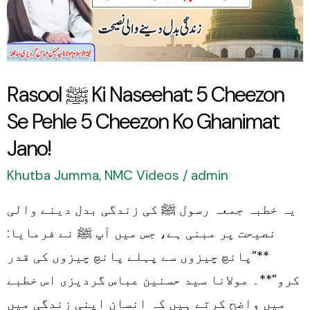
5
Cheezon
Se
Pehle
Rasool ﷺ Ki Naseehat: 5 Cheezon
5
Se Pehle 5 Cheezon Ko Ghanimat
Cheezon
Ko
Jano!
Ghanimat
Khutba Jumma
,
NMC Videos
/
admin
Jano!
یہ خطبہ جمعہ رسول ﷺ کی زندگی بدل دینے والی
نصیحت پر مبنی ہے، جس میں آپ ﷺ نے فرمایا:
**”پانچ چیزوں سے پہلے پانچ چیزوں کی قدر
کرو”**۔ مولانا سید حسنین عباس گردیزی اس خطبے
میں واضح کرتے ہیں کہ انسان اپنی زندگی میں