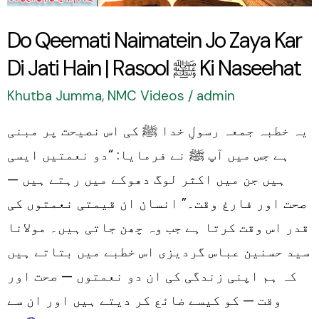
Jati
Do Qeemati Naimatein Jo Zaya Kar
Hain
Di Jati Hain | Rasool ﷺ Ki Naseehat
|
Rasool
Khutba Jumma
,
NMC Videos
/
admin
ﷺ
یہ خطبہ جمعہ رسولِ خدا ﷺ کی اس نصیحت پر مبنی
Ki
ہے جس میں آپ ﷺ نے فرمایا: “دو نعمتیں ایسی
Naseehat
ہیں جن میں اکثر لوگ دھوکے میں رہتے ہیں —
صحت اور فارغ وقت۔” انسان ان قیمتی نعمتوں کی
قدر اس وقت کرتا ہے جب وہ چھن جاتی ہیں۔ مولانا
سید حسنین عباس گردیزی اس خطبے میں بتاتے ہیں
کہ ہم اپنی زندگی کی ان دو نعمتوں — صحت اور
وقت — کو کیسے ضائع کر دیتے ہیں اور ان سے