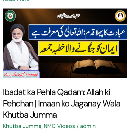
Ibadat
ka
Pehla
Qadam:
Allah
ki
Pehchan
|
Ibadat ka Pehla Qadam: Allah ki
Imaan
Pehchan | Imaan ko Jaganay Wala
ko
Jaganay
Khutba Jumma
Wala
Khutba Jumma
,
NMC Videos
/
admin