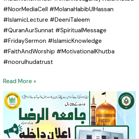
#NoorMediaCell #MolanaHabibUlHassan
#IslamicLecture #DeeniTaleem
#QuranAurSunnat #SpiritualMessage
#FridaySermon #IslamicKnowledge
#FaithAndWorship #MotivationalKhutba
#noorulhudatrust
Read More »
Admissions
Open
for
2025