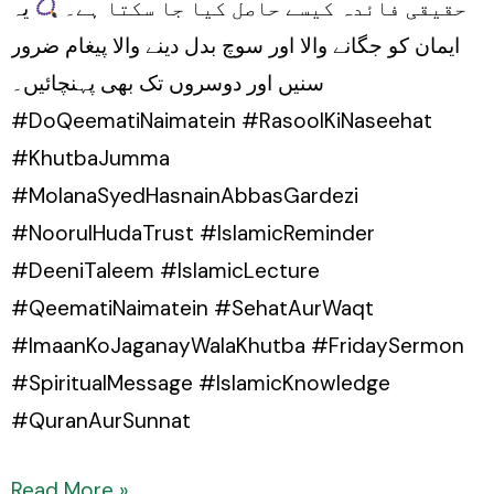
حقیقی فائدہ کیسے حاصل کیا جا سکتا ہے۔
یہ
ایمان کو جگانے والا اور سوچ بدل دینے والا پیغام ضرور
سنیں اور دوسروں تک بھی پہنچائیں۔
#DoQeematiNaimatein #RasoolKiNaseehat
#KhutbaJumma
#MolanaSyedHasnainAbbasGardezi
#NoorulHudaTrust #IslamicReminder
#DeeniTaleem #IslamicLecture
#QeematiNaimatein #SehatAurWaqt
#ImaanKoJaganayWalaKhutba #FridaySermon
#SpiritualMessage #IslamicKnowledge
#QuranAurSunnat
Read More »