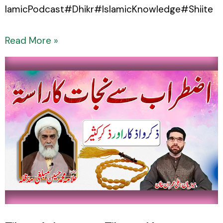
lamicPodcast#Dhikr#IslamicKnowledge#Shiite
Read More »
Zikr
o
Azkaar
aur
Zikr-
e-
Kaseer
Podcast
by
Allama