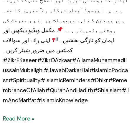
ایک زندہ روحانی تجربہ اور اصلاحِ نفس کا ذریعہ
ہے۔ یہ اپیسوڈ “جواب درکار ہے” سیریز کا حصہ
ہے، جو دین کے اہم موضوعات پر علم و معرفت کی
روشنی بکھیرتی ہے۔
مکمل ویڈیو دیکھیں اور
ایمان کو تازگی بخشیں۔
اپنی رائے اور سوالات
کمنٹس میں ضرور شیئر کریں۔
#ZikrEKaseer#ZikrOAzkaar#AllamaMuhammadH
ussainMubalighi#JawabDarkarHai#IslamicPodca
st#Spirituality#IslamicReminders#Dhikr#Reme
mbranceOfAllah#QuranAndHadith#ShiaIslam#Il
mAndMarifat#IslamicKnowledge
Read More »