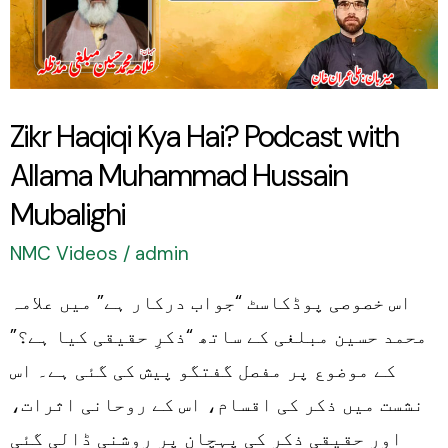
Podcast
with
Allama
Muhammad
Zikr Haqiqi Kya Hai? Podcast with
Hussain
Allama Muhammad Hussain
Mubalighi
Mubalighi
NMC Videos
/
admin
اس خصوصی پوڈکاسٹ “جواب درکار ہے” میں علامہ
محمد حسین مبلغی کے ساتھ “ذکرِ حقیقی کیا ہے؟”
کے موضوع پر مفصل گفتگو پیش کی گئی ہے۔ اس
نشست میں ذکر کی اقسام، اس کے روحانی اثرات،
اور حقیقی ذکر کی پہچان پر روشنی ڈالی گئی