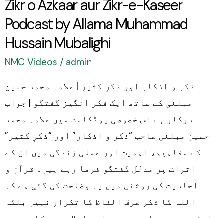
Zikr o Azkaar aur Zikr-e-Kaseer
Muhammad
Podcast by Allama Muhammad
Hussain
Hussain Mubalighi
Mubalighi
NMC Videos
/
admin
ذکر و اذکار اور ذکرِ کثیر | علامہ محمد حسین
مبلغی کے ساتھ ایک فکر انگیز گفتگو | جواب
درکار ہے اس خصوصی پوڈکاسٹ میں علامہ محمد
حسین مبلغی صاحب “ذکر و اذکار” اور “ذکرِ کثیر”
کے مفاہیم، اہمیت اور عملی زندگی میں ان کے
اثرات پر مدلل گفتگو فرما رہے ہیں۔ قرآن و
احادیث کی روشنی میں یہ وضاحت کی گئی ہے کہ
اللہ کا ذکر صرف الفاظ کا تکرار نہیں بلکہ