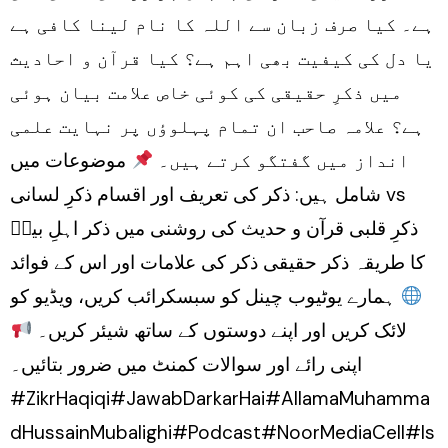
ہے۔ کیا صرف زبان سے اللہ کا نام لینا کافی ہے
یا دل کی کیفیت بھی اہم ہے؟ کیا قرآن و احادیث
میں ذکرِ حقیقی کی کوئی خاص علامت بیان ہوئی
ہے؟ علامہ صاحب ان تمام پہلوؤں پر نہایت علمی
انداز میں گفتگو کرتے ہیں۔
موضوعات میں
شامل ہیں: ذکر کی تعریف اور اقسام ذکرِ لسانی vs
ذکرِ قلبی قرآن و حدیث کی روشنی میں ذکر اہلِ بیتؑ
کا طریقہ ذکر حقیقی ذکر کی علامات اور اس کے فوائد
ہمارے یوٹیوب چینل کو سبسکرائب کریں، ویڈیو کو
لائک کریں اور اپنے دوستوں کے ساتھ شیئر کریں۔
اپنی رائے اور سوالات کمنٹ میں ضرور بتائیں۔
#ZikrHaqiqi#JawabDarkarHai#AllamaMuhamma
dHussainMubalighi#Podcast#NoorMediaCell#Is