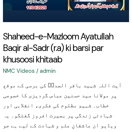
(r.a)
ki
barsi
par
Shaheed-e-Mazloom Ayatullah
khusoosi
Baqir al-Sadr (r.a) ki barsi par
khitaab
khusoosi khitaab
NMC Videos
/
admin
آیت اللہ شہید باقر الصدرؒ کی برسی کے موقع
پر مولانا سید حسنین عباس گردیزی کا خصوصی
خطاب۔ شہیدِ مظلوم کی فکری، انقلابی اور
شہادتی زندگی پر بصیرت افروز گفتگو۔ یہ
ویڈیو ان عاشقانِ علم و شہادت کے لیے ہے جو