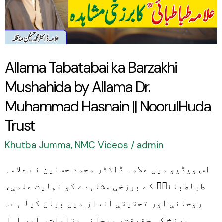
Mushahida
by
Allama
Dr.
Allama Tabatabai ka Barzakhi
Muhammad
Mushahida by Allama Dr.
Hasnain
||
Muhammad Hasnain || NoorulHuda
NoorulHuda
Trust
Trust
Khutba Jumma
,
NMC Videos
/
admin
اس ویڈیو میں علامہ ڈاکٹر محمد حسنین نے علامہ
طباطبائیؒ کے برزخی مشاہدے کو نہایت علمی،
روحانی اور تحقیقی انداز میں بیان کیا ہے۔
برزخ کی حقیقت، روحانی مقامات، اور اہلِ