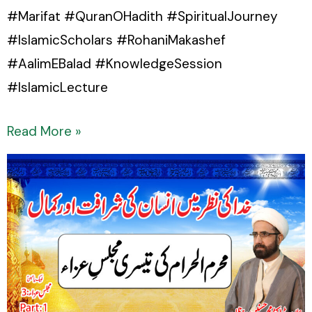
#Marifat #QuranOHadith #SpiritualJourney
#IslamicScholars #RohaniMakashef
#AalimEBalad #KnowledgeSession
#IslamicLecture
Read More »
Khuda
ki
Nazar
mein
Insaan
ki
Sharafat