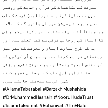
معرفت کے مکاشفات کو قرآن و حدیث کی روشنی
میں سمجھایا گیا ہے۔ نورالہدیٰ ٹرسٹ کے اس
علمی و روحانی سیشن میں آپ جانیں گے کہ علامہ
طباطبائیؒ نے اپنے مشاہدے میں کیا دیکھا، اس
کا انسان کی روحانی ترقی سے کیا تعلق ہے، اور
یہ کس طرح ہمارے ایمان و معرفت کے سفر میں
رہنمائی فراہم کرتا ہے۔ یہ بیان اُن لوگوں کے
لیے خاص اہمیت رکھتا ہے جو معرفتِ نفس، برزخی
حقائق اور اہلِ علم کے روحانی تجربات کو
گہرائی سے سمجھنا چاہتے ہیں۔
#AllamaTabatabai #BarzakhiMushahida
#DrMuhammadHasnain #NoorulHudaTrust
#IslamiTaleemat #Rohaniyat #IlmENafs