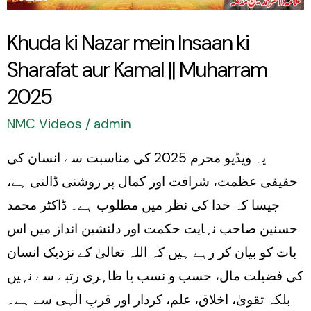
aur
Khuda ki Nazar mein Insaan ki
Kamal
Sharafat aur Kamal || Muharram
||
Muharram
2025
2025
NMC Videos
/
admin
یہ ویڈیو محرم 2025 کی مناسبت سے انسان کی
حقیقی عظمت، شرافت اور کمال پر روشنی ڈالتی ہے،
جیسا کہ خدا کی نظر میں مطلوب ہے۔ ڈاکٹر محمد
حسنین صاحب نہایت حکمت اور دلنشین انداز میں اس
بات کو بیان کر رہے ہیں کہ اللہ تعالیٰ کے نزدیک انسان
کی فضیلت مال، حسب و نسب یا ظاہری رتبے سے نہیں
بلکہ تقویٰ، اخلاق، علم، کردار اور قربِ الٰہی سے ہے۔