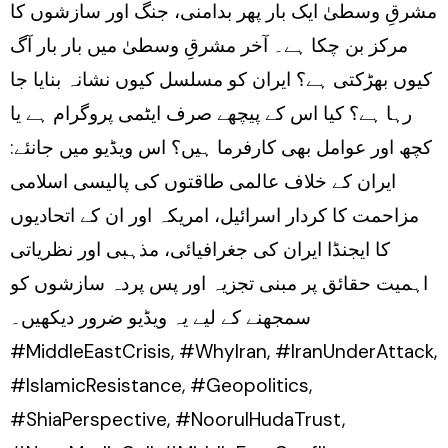
مشرقِ وسطیٰ ایک بار پھر بدامنی، جنگ اور سازشوں کا
gaya?
مرکز بن چکا ہے۔ آخر مشرقِ وسطیٰ میں بار بار آگ
کیوں بھڑکتی ہے؟ ایران کو مسلسل کیوں نشانہ بنایا جا
رہا ہے؟ کیا اس کے پیچھے صرف ایٹمی پروگرام ہے یا
کچھ اور عوامل بھی کارفرما ہیں؟ اس ویڈیو میں جانئے:
ایران کے خلاف عالمی طاقتوں کی پالیسی اسلامی
مزاحمت کا کردار اسرائیل، امریکہ اور ان کے اتحادیوں
کا ایجنڈا ایران کی جغرافیائی، مذہبی اور نظریاتی
اہمیت حقائق پر مبنی تجزیہ اور پس پردہ سازشوں کو
سمجھنے کے لیے یہ ویڈیو ضرور دیکھیں۔
#MiddleEastCrisis, #WhyIran, #IranUnderAttack,
#IslamicResistance, #Geopolitics,
#ShiaPerspective, #NoorulHudaTrust,