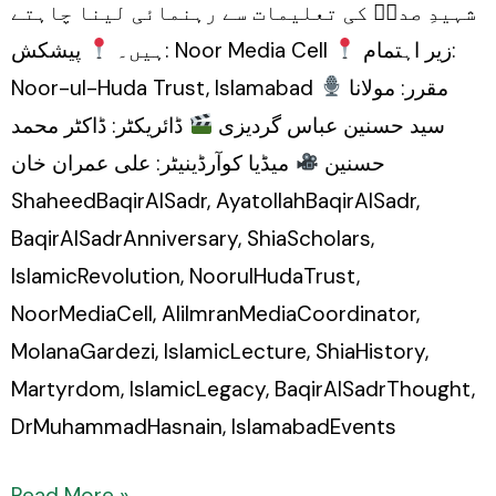
شہیدِ صدرؒ کی تعلیمات سے رہنمائی لینا چاہتے
زیر اہتمام:
پیشکش: Noor Media Cell
ہیں۔
Noor-ul-Huda Trust, Islamabad
مقرر: مولانا
سید حسنین عباس گردیزی
ڈائریکٹر: ڈاکٹر محمد
حسنین
میڈیا کوآرڈینیٹر: علی عمران خان
ShaheedBaqirAlSadr, AyatollahBaqirAlSadr,
BaqirAlSadrAnniversary, ShiaScholars,
IslamicRevolution, NoorulHudaTrust,
NoorMediaCell, AliImranMediaCoordinator,
MolanaGardezi, IslamicLecture, ShiaHistory,
Martyrdom, IslamicLegacy, BaqirAlSadrThought,
DrMuhammadHasnain, IslamabadEvents
Read More »