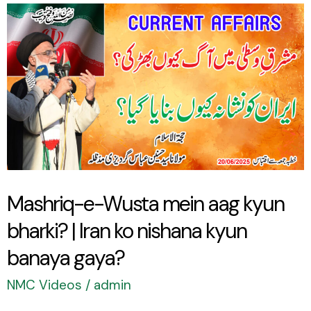
Mashriq-
e-
Wusta
mein
aag
kyun
bharki?
|
Mashriq-e-Wusta mein aag kyun
Iran
bharki? | Iran ko nishana kyun
ko
nishana
banaya gaya?
kyun
NMC Videos
/
admin
banaya