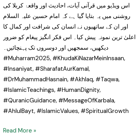
اس ویڈیو میں قرآنی آیات، احادیث اور واقعۂ کربلا کی
روشنی میں یہ بتایا گیا ہے کہ امام حسین علیہ السلام
اور ان کے ساتھیوں نے انسان کی شرافت اور کمال کا
اعلیٰ ترین نمونہ پیش کیا۔ اس فکر انگیز پیغام کو ضرور
دیکھیں، سمجھیں اور دوسروں تک پہنچائیں۔
#Muharram2025, #KhudaKiNazarMeinInsaan,
#Insaniyat, #SharafatAurKamal,
#DrMuhammadHasnain, #Akhlaq, #Taqwa,
#IslamicTeachings, #HumanDignity,
#QuranicGuidance, #MessageOfKarbala,
#AhlulBayt, #IslamicValues, #SpiritualGrowth
Read More »