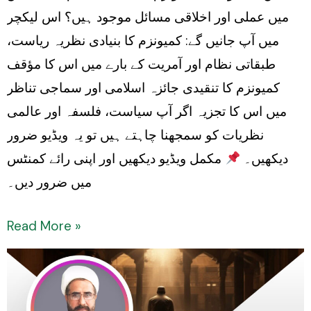
میں عملی اور اخلاقی مسائل موجود ہیں؟ اس لیکچر
میں آپ جانیں گے: کمیونزم کا بنیادی نظریہ ریاست،
طبقاتی نظام اور آمریت کے بارے میں اس کا مؤقف
کمیونزم کا تنقیدی جائزہ اسلامی اور سماجی تناظر
میں اس کا تجزیہ اگر آپ سیاست، فلسفہ اور عالمی
نظریات کو سمجھنا چاہتے ہیں تو یہ ویڈیو ضرور
دیکھیں۔
مکمل ویڈیو دیکھیں اور اپنی رائے کمنٹس
میں ضرور دیں۔
Read More »
The
relationship
between