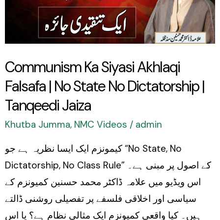
Falsafa
|
No
State
Communism Ka Siyasi Akhlaqi
No
Falsafa | No State No Dictatorship |
Dictatorship
|
Tanqeedi Jaiza
Tanqeedi
Khutba Jumma
,
NMC Videos
/
admin
Jaiza
کیمونزم ایک ایسا نظریہ ہے جو “No State, No
Dictatorship, No Class Rule” کے اصول پر مبنی ہے۔
اس ویڈیو میں علامہ ڈاکٹر محمد حسنین کمیونزم کے
سیاسی اور اخلاقی فلسفے پر تفصیلی روشنی ڈالتے
ہیں۔ کیا واقعی کمیونزم ایک مثالی نظام ہے؟ یا اس