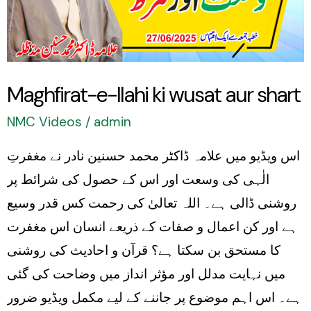
wusat
aur
shart
Maghfirat-e-Ilahi ki wusat aur shart
NMC Videos
/
admin
اس ویڈیو میں علامہ ڈاکٹر محمد حسنین نادر نے مغفرتِ
الٰہی کی وسعت اور اس کے حصول کی شرائط پر
روشنی ڈالی ہے۔ اللہ تعالیٰ کی رحمت کس قدر وسیع
ہے اور کن اعمال و صفات کے ذریعے انسان اس مغفرت
کا مستحق بن سکتا ہے؟ قرآن و احادیث کی روشنی
میں نہایت مدلل اور مؤثر انداز میں وضاحت کی گئی
ہے۔ اس اہم موضوع پر جاننے کے لیے مکمل ویڈیو ضرور