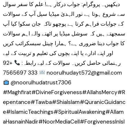
دیکھیں۔ پروگرام: جواب درکار ہے! علم کا سفر سوال
سے شروع ہوتا ہے نور الہدیٰ میڈیا سیل آپ کے سوالات
کے جوابات فراہم کرتا ہے پوچھو تاکہ جان سکو! کیا آپ
سمجھتے ہیں کہ سوشل میڈیا پر اٹھنے والے اہم سوالات
کا جواب دینا ضروری ہے؟ ہمارا چینل سبسکرائب کریں
اور اپنے ادارے یا اپنے بچوں کی تعلیم و تربیت کے لیے
رہنمائی حاصل کریں۔ سوالات کے لیے رابطہ:
+92
333 7565697
noorulhudayt572@gmail.com
‪@noorulhudatrust7306‬
#Maghfirat#DivineForgiveness#AllahsMercy#R
epentance#Tawba#ShiaIslam#QuranicGuidanc
e#IslamicTeachings#SpiritualAwakening#Allam
aHasnainNadir#NoorMediaCell#ForgivenessInIsl