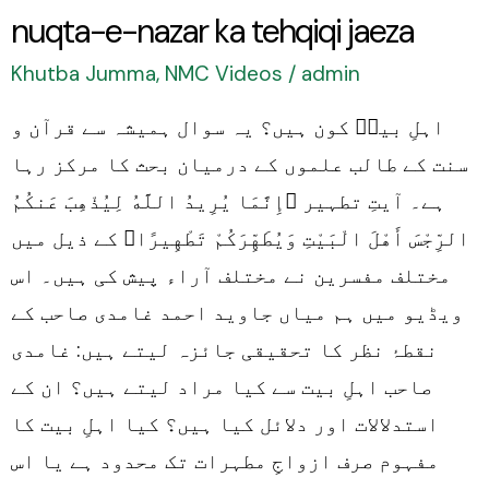
nuqta-e-nazar ka tehqiqi jaeza
nazar
ka
Khutba Jumma
,
NMC Videos
/
admin
tehqiqi
اہلِ بیتؑ کون ہیں؟ یہ سوال ہمیشہ سے قرآن و
jaeza
سنت کے طالب علموں کے درمیان بحث کا مرکز رہا
ہے۔ آیتِ تطہیر ﴿إِنَّمَا يُرِيدُ اللَّهُ لِيُذْهِبَ عَنكُمُ
الرِّجْسَ أَهْلَ الْبَيْتِ وَيُطَهِّرَكُمْ تَطْهِيرًا﴾ کے ذیل میں
مختلف مفسرین نے مختلف آراء پیش کی ہیں۔ اس
ویڈیو میں ہم میاں جاوید احمد غامدی صاحب کے
نقطۂ نظر کا تحقیقی جائزہ لیتے ہیں: غامدی
صاحب اہلِ بیت سے کیا مراد لیتے ہیں؟ ان کے
استدلالات اور دلائل کیا ہیں؟ کیا اہلِ بیت کا
مفہوم صرف ازواجِ مطہرات تک محدود ہے یا اس