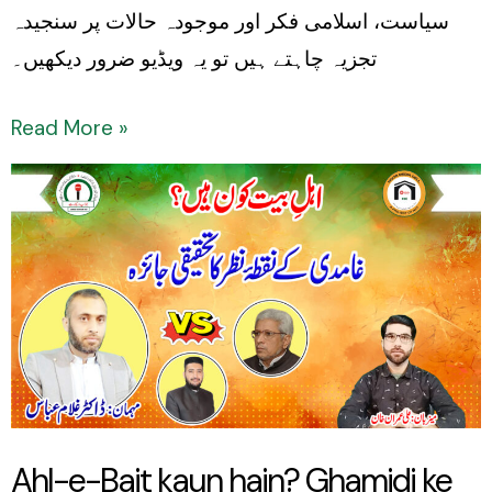
سیاست، اسلامی فکر اور موجودہ حالات پر سنجیدہ
تجزیہ چاہتے ہیں تو یہ ویڈیو ضرور دیکھیں۔
Read More »
Ahl-
e-
Bait
kaun
hain?
Ghamidi
ke
nuqta-
Ahl-e-Bait kaun hain? Ghamidi ke
e-