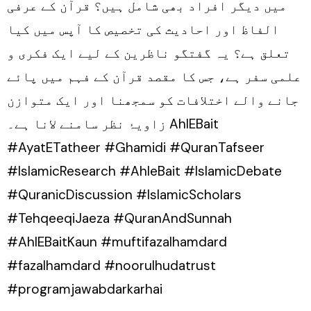
میں دیگر افراد بھی شامل ہیں؟ قرآن کے عرفی
الفاظ اور احادیث کی تخصیص کا آپس میں کیا
تعلق ہے؟ یہ گفتگو ناظرین کے لیے ایک فکری و
علمی سفر ہے، جس کا مقصد قرآن کے فہم میں پائے
جانے والے اختلافات کو سمجھنا اور ایک متوازن
زاویۂ نظر سامنے لانا ہے۔ AhlEBait
#AyatETatheer #Ghamidi #QuranTafseer
#IslamicResearch #AhleBait #IslamicDebate
#QuranicDiscussion #IslamicScholars
#TehqeeqiJaeza #QuranAndSunnah
#AhlEBaitKaun #muftifazalhamdard
#fazalhamdard #noorulhudatrust
#programjawabdarkarhai