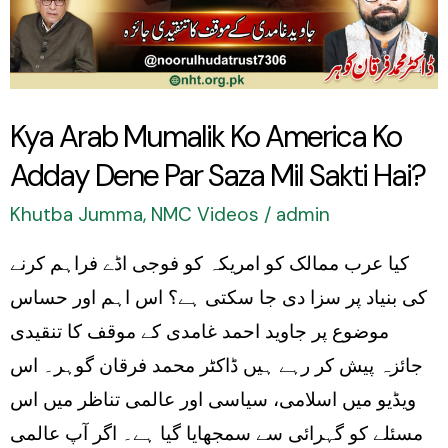
America
Ko
Adday
Dene
Kya Arab Mumalik Ko America Ko
Par
Adday Dene Par Saza Mil Sakti Hai?
Saza
Mil
Khutba Jumma
,
NMC Videos
/
admin
Sakti
کیا عرب ممالک کو امریکہ کو فوجی اڈے فراہم کرنے
Hai?
کی بنیاد پر سزا دی جا سکتی ہے؟ اس اہم اور حساس
موضوع پر جاوید احمد غامدی کے موقف کا تنقیدی
جائزہ پیش کر رہے ہیں ڈاکٹر محمد فرقان گوہر۔ اس
ویڈیو میں اسلامی، سیاسی اور عالمی تناظر میں اس
مسئلے کو گہرائی سے سمجھایا گیا ہے۔ اگر آپ عالمی