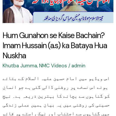
Bachain?
Imam
Hussain
(a.s)
Hum Gunahon se Kaise Bachain?
ka
Imam Hussain (a.s) ka Bataya Hua
Bataya
Hua
Nuskha
Nuskha
Khutba Jumma
,
NMC Videos
/
admin
اس ویڈیو میں امام حسین علیہ السلام کے بتائے
ہوئے اس نسخے پر روشنی ڈالی گئی ہے جو انسان
کو گناہوں سے بچانے کا بہترین ذریعہ ہے۔ نہجِ
حسینی کی روشنی میں یہ بیان ہمیں عملی زندگی
میں گناہوں سے اجتناب اور نیک راستے پر قائم