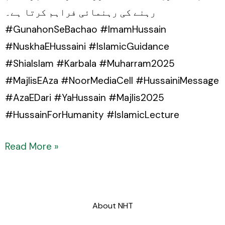
رہنے کی رہنمائی فراہم کرتا ہے۔
#GunahonSeBachao #ImamHussain
#NuskhaEHussaini #IslamicGuidance
#ShiaIslam #Karbala #Muharram2025
#MajlisEAza #NoorMediaCell #HussainiMessage
#AzaEDari #YaHussain #Majlis2025
#HussainForHumanity #IslamicLecture
Read More »
About NHT