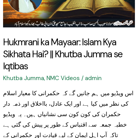
Kya
Sikhata
Hai?
||
Hukmrani ka Mayaar: Islam Kya
Khutba
Sikhata Hai? || Khutba Jumma se
Jumma
se
Iqtibas
Iqtibas
Khutba Jumma
,
NMC Videos
/
admin
اس ویڈیو میں ہم جانیں گے کہ حکمرانی کا معیار اسلام
کی نظر میں کیا ہے اور ایک عادل، بااخلاق اور ذمہ دار
حکمران کی کون کون سی نشانیاں ہیں۔ یہ ویڈیو
خطبہ جمعہ سے اقتباس کے طور پر پیش کی گئی ہے
تاکہ آپ اہلِ ایمان کے لیے قیادت اور حکمرانی کے