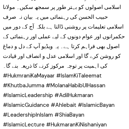
اسلامی اصولوں کو بہتر طور پر سمجھ سکیں۔ مولانا
حبیب الحسن کی رہنمائی میں یہ بیان نہ صرف
اسلامی تعلیمات پر روشنی ڈالتا ہے بلکہ آج کے دور میں
حکمرانوں اور عوام دونوں کے لیے عملی اور رہنمائی کے
اصول بھی فراہم کرتا ہے۔ یہ ویڈیو آپ کے دل و دماغ
کو روشن کرے گا اور اسلامی عدل و انصاف اور قیادت
کی اہمیت پر توجہ مرکوز کرنے کا ذریعہ بنے گا۔
#HukmraniKaMayaar #IslamKiTaleemat
#KhutbaJumma #MolanaHabibUlHassan
#IslamicLeadership #AdilHukmaran
#IslamicGuidance #Ahlebait #IslamicBayan
#LeadershipInIslam #ShiaBayan
#IslamicLecture #HukmaranKiNishaniyan