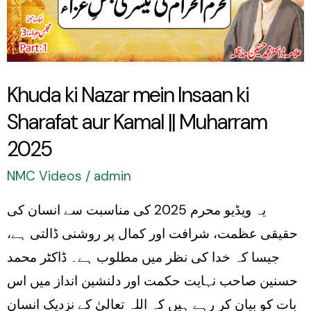
Insaan
ki
Sharafat
aur
Khuda ki Nazar mein Insaan ki
Kamal
Sharafat aur Kamal || Muharram
||
Muharram
2025
2025
NMC Videos
/
admin
یہ ویڈیو محرم 2025 کی مناسبت سے انسان کی
حقیقی عظمت، شرافت اور کمال پر روشنی ڈالتی ہے،
جیسا کہ خدا کی نظر میں مطلوب ہے۔ ڈاکٹر محمد
حسنین صاحب نہایت حکمت اور دلنشین انداز میں اس
بات کو بیان کر رہے ہیں کہ اللہ تعالیٰ کے نزدیک انسان