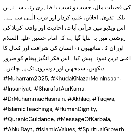
کی فضیلت مال، حسب و نسب یا ظاہری رتبے سے نہیں
بلکہ تقویٰ، اخلاق، علم، کردار اور قربِ الٰہی سے ہے۔
اس ویڈیو میں قرآنی آیات، احادیث اور واقعۂ کربلا کی
روشنی میں یہ بتایا گیا ہے کہ امام حسین علیہ السلام
اور ان کے ساتھیوں نے انسان کی شرافت اور کمال کا
اعلیٰ ترین نمونہ پیش کیا۔ اس فکر انگیز پیغام کو ضرور
دیکھیں، سمجھیں اور دوسروں تک پہنچائیں۔
#Muharram2025, #KhudaKiNazarMeinInsaan,
#Insaniyat, #SharafatAurKamal,
#DrMuhammadHasnain, #Akhlaq, #Taqwa,
#IslamicTeachings, #HumanDignity,
#QuranicGuidance, #MessageOfKarbala,
#AhlulBayt, #IslamicValues, #SpiritualGrowth