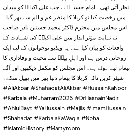
نظر آتی تھی۔ امام حسینؑ نے جب علی اکبرؑ کو میدان
میں رخصت کیا تو کربلا کا منظر غم و الم سے بھر گیا۔
اس مجلس میں محترم ڈاکٹر محمد حسنین نادر صاحب
نے نہایت مؤثر انداز میں علی اکبرؑ کی شہادت کے
واقعات کو بیان کیا ہے۔ یہ ویڈیو نوجوانوں کے لیے ایک
روحانی درس ہے اور اہلِ بیتؑ سے محبت و وفاداری کا
پیغام لیے ہوئے ہے۔ اس مجلس کو مکمل دیکھیں اور آگے
شیئر کریں تاکہ کربلا کا پیغام دنیا بھر میں پھیل سکے۔
#AliAkbar #ShahadatAliAkbar #HussainKaNoor
#Karbala #Muharram2025 #DrHasnainNadir
#AhlulBayt #YaHussain #Majlis #ImamHussain
#Shahadat #KarbalaKaWaqia #Noha
#IslamicHistory #Martyrdom