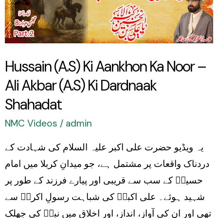
Ka
Noor
–
Ali
Hussain (A.S) Ki Aankhon Ka Noor –
Akbar
Ali Akbar (A.S) Ki Dardnaak
(A.S)
Ki
Shahadat
Dardnaak
NMC Videos
/
admin
Shahadat
یہ ویڈیو حضرت علی اکبر علیہ السلام کی شہادت کے
دردناک واقعات پر مشتمل ہے، جو میدانِ کربلا میں امام
حسینؑ کے سب سے قریبی اور پیارے فرزند کے طور پر
شہید ہوئے۔ علی اکبرؑ کی شباہت رسولِ اکرمؐ سے
تھی اور ان کی آواز، انداز، اور اخلاق میں نبیؐ کی جھلک