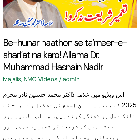
ta’meer-
e-
shari’at
na
Be-hunar haathon se ta’meer-e-
karo!
shari’at na karo! Allama Dr.
Allama
Dr.
Muhammad Hasnain Nadir
Muhammad
Majalis
,
NMC Videos
/
admin
Hasnain
اس ویڈیو میں علامہ ڈاکٹر محمد حسنین نادر محرم
Nadir
2025 کے موقع پر دینِ اسلام کی تشکیل و ترویج کے
نازک عمل پر گفتگو کرتے ہیں۔ وہ اس بات پر زور
دیتے ہیں کہ شریعت کی تعمیر، فہم، اور
رہنمائی ایسے افراد کے ہاتھوں میں ہونی