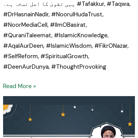
یہی تقویٰ کا اصل نسخہ ہے۔ #Tafakkur, #Taqwa,
#DrHasnainNadir, #NoorulHudaTrust,
#NoorMediaCell, #IlmOBasirat,
#QuraniTaleemat, #IslamicKnowledge,
#AqalAurDeen, #IslamicWisdom, #FikrONazar,
#SelfReform, #SpiritualGrowth,
#DeenAurDunya, #ThoughtProvoking
Read More »
Madrasah-
e-
Sadiq
(a.s):