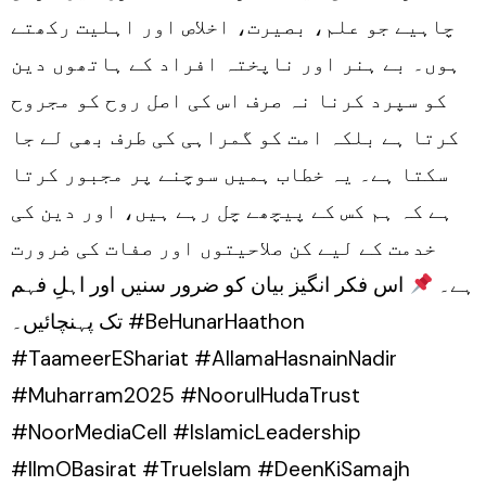
چاہیے جو علم، بصیرت، اخلاص اور اہلیت رکھتے
ہوں۔ بے ہنر اور ناپختہ افراد کے ہاتھوں دین
کو سپرد کرنا نہ صرف اس کی اصل روح کو مجروح
کرتا ہے بلکہ امت کو گمراہی کی طرف بھی لے جا
سکتا ہے۔ یہ خطاب ہمیں سوچنے پر مجبور کرتا
ہے کہ ہم کس کے پیچھے چل رہے ہیں، اور دین کی
خدمت کے لیے کن صلاحیتوں اور صفات کی ضرورت
ہے۔
اس فکر انگیز بیان کو ضرور سنیں اور اہلِ فہم
تک پہنچائیں۔ #BeHunarHaathon
#TaameerEShariat #AllamaHasnainNadir
#Muharram2025 #NoorulHudaTrust
#NoorMediaCell #IslamicLeadership
#IlmOBasirat #TrueIslam #DeenKiSamajh