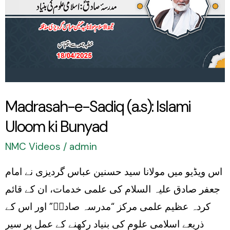
Islami
Uloom
ki
Bunyad
Madrasah-e-Sadiq (a.s): Islami
Uloom ki Bunyad
NMC Videos
/
admin
اس ویڈیو میں مولانا سید حسنین عباس گردیزی نے امام
جعفر صادق علیہ السلام کی علمی خدمات، ان کے قائم
کردہ عظیم علمی مرکز “مدرسہ صادقؑ” اور اس کے
ذریعے اسلامی علوم کی بنیاد رکھنے کے عمل پر سیر