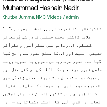
Dr.
Muhammad Hasnain Nadir
Muhammad
Khutba Jumma
,
NMC Videos
/
admin
Hasnain
“تفکر: تقوے کا تعویذ نہیں، نسخہ موجود ہے” —
Nadir
علامہ ڈاکٹر محمد حسنین نادر کی پُرمعانی
گفتگو۔ اس ویڈیو میں تفکر (غور و فکر) کی
حقیقی اہمیت اور اس کا تعلق تقویٰ سے واضح کیا
گیا ہے۔ تقویٰ صرف زبانی دعووں یا تعویذوں سے
حاصل نہیں ہوتا، بلکہ اللہ کی دی گئی عقل اور
بصیرت کو استعمال کرتے ہوئے عملی زندگی میں
شعور، سمجھ داری اور فیصلے کا سلیقہ اختیار
کرنا ضروری ہے۔ تفکر، انسان کو اپنی اصلاح،
نجات اور قربِ الٰہی کا راستہ دکھاتا ہے — اور