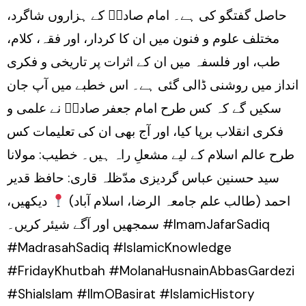
حاصل گفتگو کی ہے۔ امام صادقؑ کے ہزاروں شاگرد،
مختلف علوم و فنون میں ان کا کردار، اور فقہ، کلام،
طب، اور فلسفہ میں ان کے اثرات پر تاریخی و فکری
انداز میں روشنی ڈالی گئی ہے۔ اس خطبے میں آپ جان
سکیں گے کہ کس طرح امام جعفر صادقؑ نے علمی و
فکری انقلاب برپا کیا، اور آج بھی ان کی تعلیمات کس
طرح عالم اسلام کے لیے مشعلِ راہ ہیں۔ خطیب: مولانا
سید حسنین عباس گردیزی مدّظلہ قاری: حافظ قدیر
احمد (طالب علم جامعہ الرضا، اسلام آباد)
دیکھیں،
سمجھیں اور آگے شیئر کریں۔ #ImamJafarSadiq
#MadrasahSadiq #IslamicKnowledge
#FridayKhutbah #MolanaHusnainAbbasGardezi
#ShiaIslam #IlmOBasirat #IslamicHistory