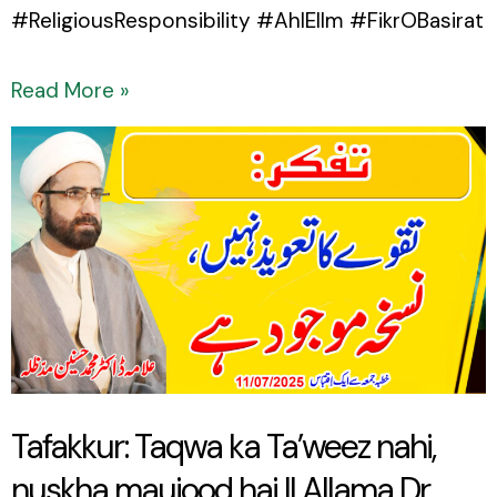
#ReligiousResponsibility #AhlEIlm #FikrOBasirat
Read More »
Tafakkur:
Taqwa
ka
Ta’weez
nahi,
nuskha
maujood
hai
Tafakkur: Taqwa ka Ta’weez nahi,
||
nuskha maujood hai || Allama Dr.
Allama