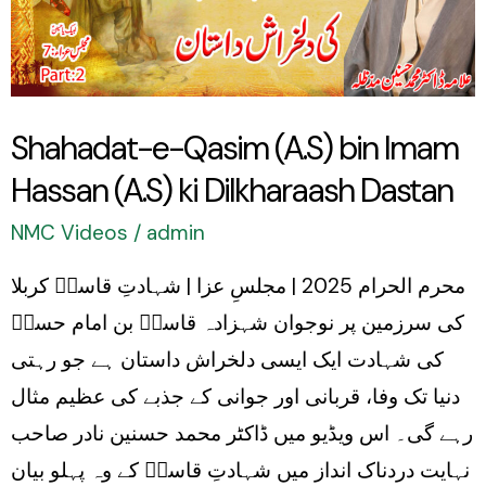
bin
Imam
Hassan
(A.S)
Shahadat-e-Qasim (A.S) bin Imam
ki
Hassan (A.S) ki Dilkharaash Dastan
Dilkharaash
Dastan
NMC Videos
/
admin
محرم الحرام 2025 | مجلسِ عزا | شہادتِ قاسمؑ کربلا
کی سرزمین پر نوجوان شہزادہ قاسمؑ بن امام حسنؑ
کی شہادت ایک ایسی دلخراش داستان ہے جو رہتی
دنیا تک وفا، قربانی اور جوانی کے جذبے کی عظیم مثال
رہے گی۔ اس ویڈیو میں ڈاکٹر محمد حسنین نادر صاحب
نہایت دردناک انداز میں شہادتِ قاسمؑ کے وہ پہلو بیان