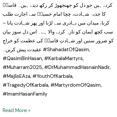
کرتے ہیں جو دل کو جھنجھوڑ کر رکھ دیتے ہیں۔ قاسمؑ
کا جذبۂ شہادت، چچا امام حسینؑ سے اجازت طلب
کرنا، میدان میں بہادری سے لڑنا اور پھر شہادت پانا –
سب کچھ ایمان کو تازہ کرنے والا ہے۔ اس دل سوز بیان
کو ضرور سنیں اور شہادتِ قاسمؑ کی عظمت کو خراجِ
عقیدت پیش کریں۔ #ShahadatOfQasim,
#QasimBinHasan, #KarbalaMartyrs,
#Muharram2025, #DrMuhammadHasnainNadir,
#MajlisEAza, #YouthOfKarbala,
#TragedyOfKarbala, #MartyrdomOfQasim,
#ImamHasanFamily
Read More »