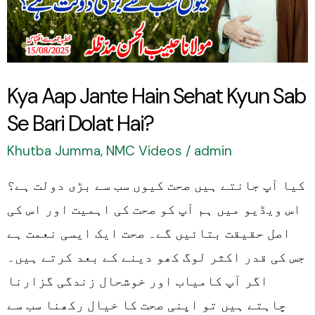
Sehat
Kyun
Sab
Se
Kya Aap Jante Hain Sehat Kyun Sab
Bari
Se Bari Dolat Hai?
Dolat
Hai?
Khutba Jumma
,
NMC Videos
/
admin
کیا آپ جانتے ہیں صحت کیوں سب سے بڑی دولت ہے؟
اس ویڈیو میں ہم آپ کو صحت کی اہمیت اور اس کی
اصل حقیقت بتائیں گے۔ صحت ایک ایسی نعمت ہے
جس کی قدر اکثر لوگ کھو دینے کے بعد کرتے ہیں۔
اگر آپ کامیاب اور خوشحال زندگی گزارنا
چاہتے ہیں تو اپنی صحت کا خیال رکھنا سب سے