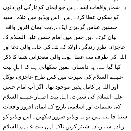
بے شمار واقعات ایسے ہیں جو ایمان کو تازگی اور دلوں
کو سکون عطا کرتے ہیں۔ اس ویڈیو میں علامہ سید
حسنین عباس گردیزی ایک نہایت ایمان افروز واقعہ
بیان کرتے ہیں جس میں امام حسن علیہ السلام کے
عاجزانہ طرزِ زندگی، اولاد کے لئے کی جانے والی دعا اور
اللہ کی طرف سے عطا ہونے والی معجزاتی شفا کا ذکر
کیا گیا ہے۔ یہ داستان ہمیں سکھاتی ہے کہ اہلِ بیت
علیہم السلام کی سیرت میں کس طرح عاجزی، توکل
اور اللہ پر کامل یقین موجود تھا۔ اگر آپ امام حسن
علیہ السلام کی سیرت، اہلِ بیت اطہار علیہم السلام
کی تعلیمات اور اسلامی تاریخ کے ایمان افروز واقعات
سننا چاہتے ہیں تو یہ ویڈیو ضرور دیکھیں۔ اس ویڈیو کو
زیادہ سے زیادہ شیئر کریں تاکہ اہلِ بیت علیہم السلام