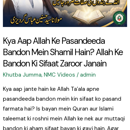
Pasandeeda
Bandon
Mein
Shamil
Kya Aap Allah Ke Pasandeeda
Hain?
Bandon Mein Shamil Hain? Allah Ke
Allah
Ke
Bandon Ki Sifaat Zaroor Janain
Bandon
Khutba Jumma
,
NMC Videos
/
admin
Ki
Kya aap jante hain ke Allah Ta’ala apne
Sifaat
pasandeeda bandon mein kin sifaat ko pasand
Zaroor
farmata hai? Is bayan mein Quran aur Islami
Janain
taleemat ki roshni mein Allah ke nek aur muttaqi
bandon ki aham sifaat bayan ki gayi hain. Agar