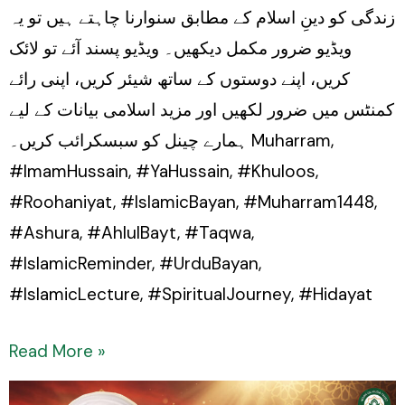
زندگی کو دینِ اسلام کے مطابق سنوارنا چاہتے ہیں تو یہ
ویڈیو ضرور مکمل دیکھیں۔ ویڈیو پسند آئے تو لائک
کریں، اپنے دوستوں کے ساتھ شیئر کریں، اپنی رائے
کمنٹس میں ضرور لکھیں اور مزید اسلامی بیانات کے لیے
ہمارے چینل کو سبسکرائب کریں۔ Muharram,
#ImamHussain, #YaHussain, #Khuloos,
#Roohaniyat, #IslamicBayan, #Muharram1448,
#Ashura, #AhlulBayt, #Taqwa,
#IslamicReminder, #UrduBayan,
#IslamicLecture, #SpiritualJourney, #Hidayat
Read More »
Karbala