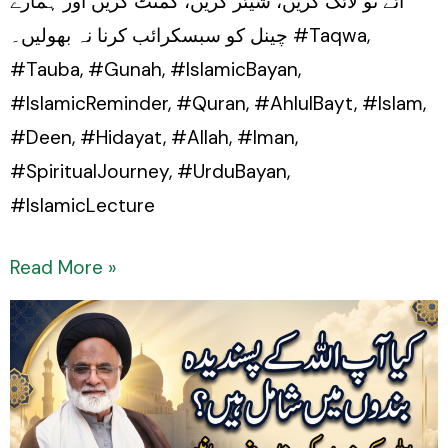
آئے تو لائک کریں، شیئر کریں، کمنٹ کریں اور ہمارے
چینل کو سبسکرائب کرنا نہ بھولیں۔ #Taqwa,
#Tauba, #Gunah, #IslamicBayan,
#IslamicReminder, #Quran, #AhlulBayt, #Islam,
#Deen, #Hidayat, #Allah, #Iman,
#SpiritualJourney, #UrduBayan,
#IslamicLecture
Read More »
Kya
Aap
Allah
Ke