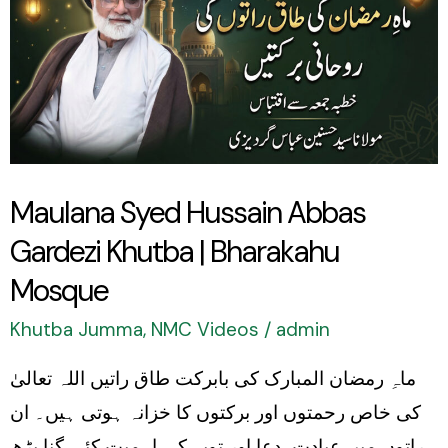
Hussain
Abbas
Gardezi
Khutba
|
Bharakahu
Maulana Syed Hussain Abbas
Mosque
Gardezi Khutba | Bharakahu
Mosque
Khutba Jumma
,
NMC Videos
/
admin
ماہِ رمضان المبارک کی بابرکت طاق راتیں اللہ تعالیٰ
کی خاص رحمتوں اور برکتوں کا خزانہ ہوتی ہیں۔ ان
راتوں میں عبادت، دعا اور توبہ کی اہمیت کئی گنا بڑھ