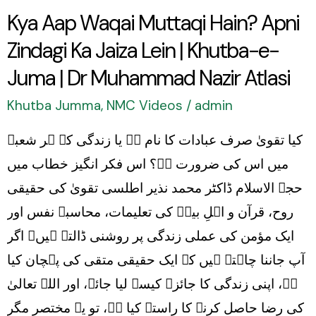
Kya Aap Waqai Muttaqi Hain? Apni
Jaiza
Zindagi Ka Jaiza Lein | Khutba-e-
Lein
|
Juma | Dr Muhammad Nazir Atlasi
Khutba-
Khutba Jumma
,
NMC Videos
/
admin
e-
کیا تقویٰ صرف عبادات کا نام ہے یا زندگی کے ہر شعبے
Juma
میں اس کی ضرورت ہے؟ اس فکر انگیز خطاب میں
|
حجۃ الاسلام ڈاکٹر محمد نذیر اطلسی تقویٰ کی حقیقی
Dr
روح، قرآن و اہلِ بیتؑ کی تعلیمات، محاسبۂ نفس اور
Muhammad
ایک مؤمن کی عملی زندگی پر روشنی ڈالتے ہیں۔ اگر
Nazir
آپ جاننا چاہتے ہیں کہ ایک حقیقی متقی کی پہچان کیا
Atlasi
ہے، اپنی زندگی کا جائزہ کیسے لیا جائے، اور اللہ تعالیٰ
کی رضا حاصل کرنے کا راستہ کیا ہے، تو یہ مختصر مگر