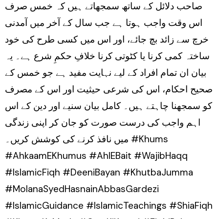
صاحب دلائل کے ساتھ سمجھاتے ہیں کہ خمس صرف
اس وقت واجب ہوتا ہے جب سال کے آخر میں آمدنی
خرچ سے زائد بچ جائے، اور اس میں کسی طرح کی خود
ساختہ کمی کرنا یا کٹوتی کرنا خلافِ حکمِ شرع ہے۔ یہ
بیان ان تمام افراد کے لیے نہایت مفید ہے جو خمس کے
صحیح احکام، اس کی شرعی حیثیت اور اس کے مصرف
کو سمجھنا چاہتے ہیں۔ کامل بیان سنیے اور دین کے اس
اہم واجب کی درست صورت کو جان کر اپنی زندگی
میں نافذ کرنے کی کوشش کریں۔ #Khums
#AhkaamEKhumus #AhlEBait #WajibHaqq
#IslamicFiqh #DeeniBayan #KhutbaJumma
#MolanaSyedHasnainAbbasGardezi
#IslamicGuidance #IslamicTeachings #ShiaFiqh