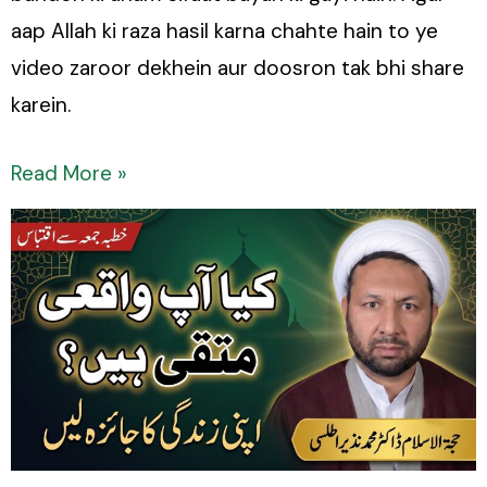
aap Allah ki raza hasil karna chahte hain to ye
video zaroor dekhein aur doosron tak bhi share
karein.
Read More »
Kya
Aap
Waqai
Muttaqi
Hain?
Apni
Zindagi
Ka