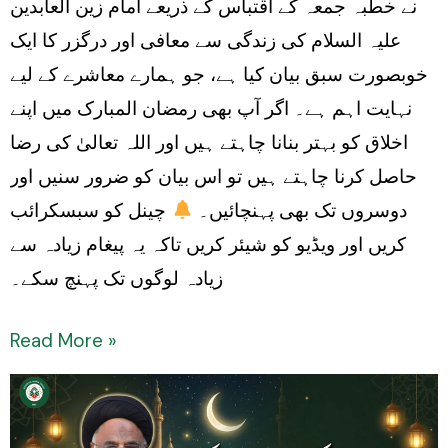
نے خطبہ جمعہ کے اقتباس کے ذریعے امام زین العابدین
Juma
علیہ السلام کی زندگی سے معافی اور درگزر کا ایک
خوبصورت سبق بیان کیا ہے، جو ہمارے معاشرے کے لیے
نہایت اہم ہے۔ اگر آپ بھی رمضان المبارک میں اپنے
اخلاق کو بہتر بنانا چاہتے ہیں اور اللہ تعالیٰ کی رضا
حاصل کرنا چاہتے ہیں تو اس بیان کو ضرور سنیں اور
دوسروں تک بھی پہنچائیں۔
چینل کو سبسکرائب
کریں اور ویڈیو کو شیئر کریں تاکہ یہ پیغام زیادہ سے
زیادہ لوگوں تک پہنچ سکے۔
Read More »
Maulana
Syed