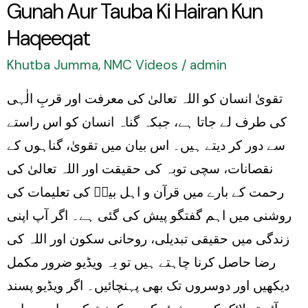
Gunah Aur Tauba Ki Hairan Kun
Tauba
Ki
Haqeeqat
Hairan
Khutba Jumma
,
NMC Videos
/
admin
Kun
تقویٰ انسان کو اللہ تعالیٰ کی معرفت اور قربِ الٰہی
Haqeeqat
کی طرف لے جاتا ہے، جبکہ گناہ انسان کو اس راستے
سے دور کر دیتے ہیں۔ اس بیان میں تقویٰ، گناہوں کے
نقصانات، سچی توبہ کی حقیقت اور اللہ تعالیٰ کی
رحمت کے بارے میں قرآن و اہل بیتؑ کی تعلیمات کی
روشنی میں اہم گفتگو پیش کی گئی ہے۔ اگر آپ اپنی
زندگی میں حقیقی تبدیلی، روحانی سکون اور اللہ کی
رضا حاصل کرنا چاہتے ہیں تو یہ ویڈیو ضرور مکمل
دیکھیں اور دوسروں تک بھی پہنچائیں۔ اگر ویڈیو پسند