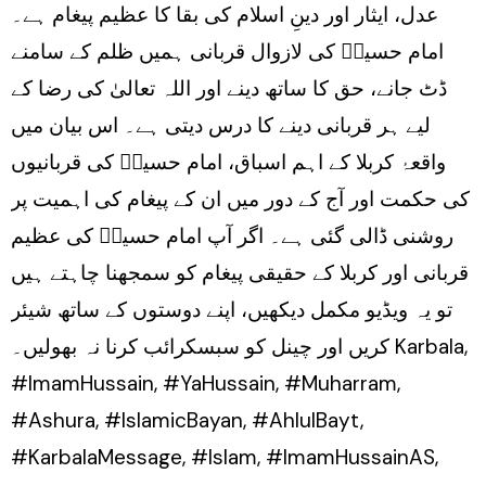
عدل، ایثار اور دینِ اسلام کی بقا کا عظیم پیغام ہے۔
Liye
امام حسینؑ کی لازوال قربانی ہمیں ظلم کے سامنے
ڈٹ جانے، حق کا ساتھ دینے اور اللہ تعالیٰ کی رضا کے
لیے ہر قربانی دینے کا درس دیتی ہے۔ اس بیان میں
واقعۂ کربلا کے اہم اسباق، امام حسینؑ کی قربانیوں
کی حکمت اور آج کے دور میں ان کے پیغام کی اہمیت پر
روشنی ڈالی گئی ہے۔ اگر آپ امام حسینؑ کی عظیم
قربانی اور کربلا کے حقیقی پیغام کو سمجھنا چاہتے ہیں
تو یہ ویڈیو مکمل دیکھیں، اپنے دوستوں کے ساتھ شیئر
کریں اور چینل کو سبسکرائب کرنا نہ بھولیں۔ Karbala,
#ImamHussain, #YaHussain, #Muharram,
#Ashura, #IslamicBayan, #AhlulBayt,
#KarbalaMessage, #Islam, #ImamHussainAS,