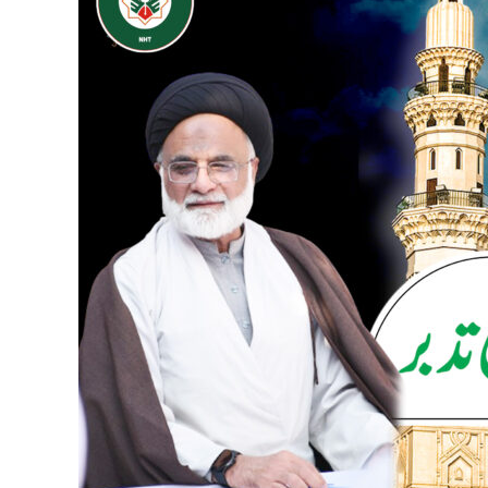
ki
Baseerat
Afroz
Naseehaten:
Aawaz
mein
Narmi,
Amal
mein
Chusti,
Qur’an
mein