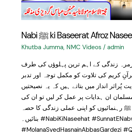
Tadabbur
Nabi ﷺ ki Baseerat Afroz
Khutba Jumma
,
NMC Videos
/
admin
زمرہ زندگی کے اہم ترین پہلوؤں کی طرف
نِ کریم کی تلاوت کو مکمل توجہ اور تدبر
ُراثر انداز میں بتاتے ہیں کہ یہ نصیحتیں
مسلمان ان ہدایات پر عمل کر لیں تو ان کی
ﷺ رہنمائیوں کو اپنی عملی زندگی کا حصہ
بنائیں۔ #NabiKiNaseehat #SunnatENabwi #KhutbaJumma #IslamicGuidance #IslamicTeachings
#MolanaSyedHasnainAbbasGardezi #Qur