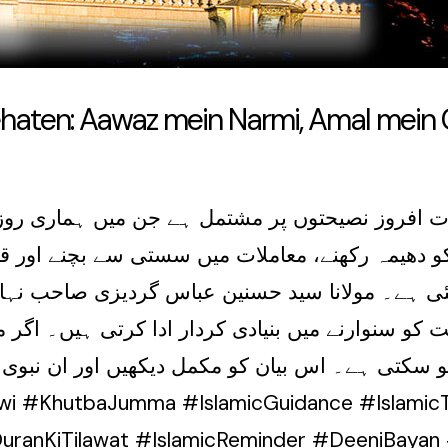
 Naseehaten: Aawaz mein Narmi, Amal mei
ت افروز نصیحتوں پر مشتمل ہے جن میں ہماری رو
و دھیمہ رکھنے، معاملات میں سستی سے بچنے اور قرآ
ی ہے۔ مولانا سید حسنین عباس گردیزی صاحب نہایت پ
 کو سنوارنے میں بنیادی کردار ادا کرتی ہیں۔ اگر 
و سکتی ہے۔ اس بیان کو مکمل دیکھیں اور ان نبوی 
anKiTilawat #IslamicReminder #DeeniBayan #