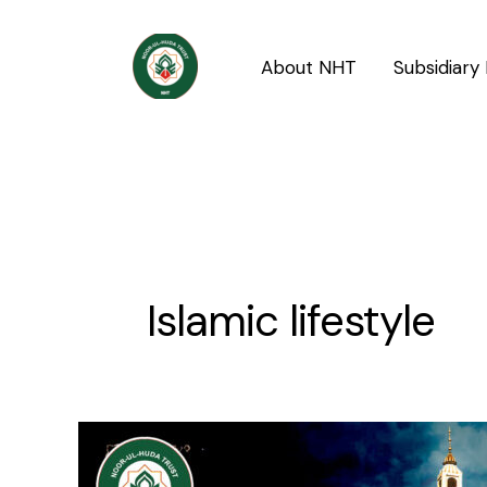
Skip
to
About NHT
Subsidiary 
content
Islamic lifestyle
Nabi
ﷺ