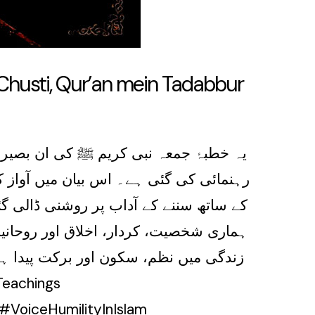
n Chusti, Qur’an mein Tadabbur
یہ خطبۂ جمعہ نبی کریم ﷺ کی ان بصیر
رہنمائی کی گئی ہے۔ اس بیان میں آواز ک
کے ساتھ سننے کے آداب پر روشنی ڈالی گئ
ہماری شخصیت، کردار، اخلاق اور روحانیت
زندگی میں نظم، سکون اور برکت پیدا ہ
VoiceHumilityInIslam