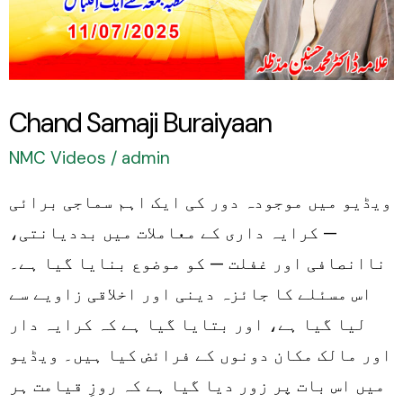
Chand Samaji Buraiyaan
NMC Videos
/
admin
ویڈیو میں موجودہ دور کی ایک اہم سماجی برائی
— کرایہ داری کے معاملات میں بددیانتی،
ناانصافی اور غفلت — کو موضوع بنایا گیا ہے۔
اس مسئلے کا جائزہ دینی اور اخلاقی زاویے سے
لیا گیا ہے، اور بتایا گیا ہے کہ کرایہ دار
اور مالک مکان دونوں کے فرائض کیا ہیں۔ ویڈیو
میں اس بات پر زور دیا گیا ہے کہ روزِ قیامت ہر