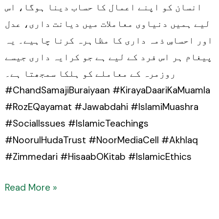
انسان کو اپنے اعمال کا حساب دینا ہوگا، اس
لیے ہمیں دنیاوی معاملات میں دیانت داری، عدل
اور احساسِ ذمہ داری کا مظاہرہ کرنا چاہیے۔ یہ
پیغام ہر اس فرد کے لیے ہے جو کرایہ داری جیسے
روزمرہ کے معاملے کو ہلکا سمجھتا ہے۔
#ChandSamajiBuraiyaan #KirayaDaariKaMuamla
#RozEQayamat #Jawabdahi #IslamiMuashra
#SocialIssues #IslamicTeachings
#NoorulHudaTrust #NoorMediaCell #Akhlaq
#Zimmedari #HisaabOKitab #IslamicEthics
Read More »