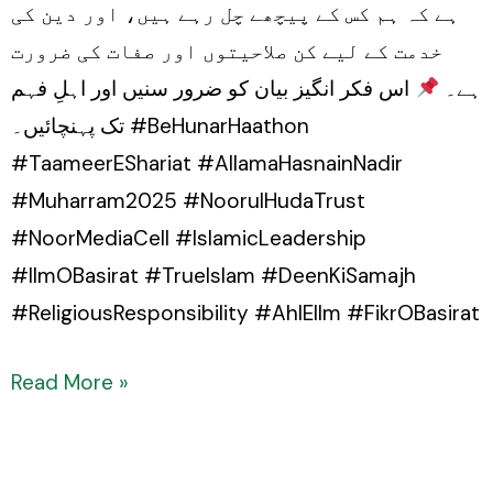
ہے کہ ہم کس کے پیچھے چل رہے ہیں، اور دین کی
خدمت کے لیے کن صلاحیتوں اور صفات کی ضرورت
ہے۔
اس فکر انگیز بیان کو ضرور سنیں اور اہلِ فہم
تک پہنچائیں۔ #BeHunarHaathon
#TaameerEShariat #AllamaHasnainNadir
#Muharram2025 #NoorulHudaTrust
#NoorMediaCell #IslamicLeadership
#IlmOBasirat #TrueIslam #DeenKiSamajh
#ReligiousResponsibility #AhlEIlm #FikrOBasirat
Read More »