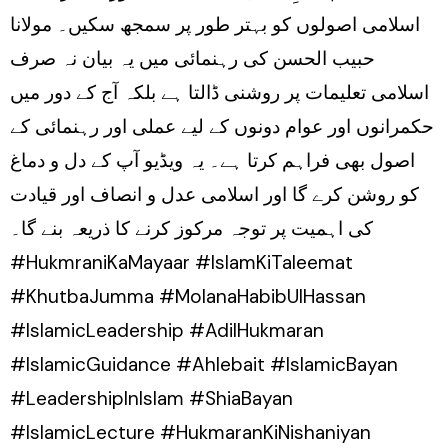
اسلامی اصولوں کو بہتر طور پر سمجھ سکیں۔ مولانا
حبیب الحسن کی رہنمائی میں یہ بیان نہ صرف
اسلامی تعلیمات پر روشنی ڈالتا ہے بلکہ آج کے دور میں
حکمرانوں اور عوام دونوں کے لیے عملی اور رہنمائی کے
اصول بھی فراہم کرتا ہے۔ یہ ویڈیو آپ کے دل و دماغ
کو روشن کرے گا اور اسلامی عدل و انصاف اور قیادت
کی اہمیت پر توجہ مرکوز کرنے کا ذریعہ بنے گا۔
#HukmraniKaMayaar #IslamKiTaleemat
#KhutbaJumma #MolanaHabibUlHassan
#IslamicLeadership #AdilHukmaran
#IslamicGuidance #Ahlebait #IslamicBayan
#LeadershipInIslam #ShiaBayan
#IslamicLecture #HukmaranKiNishaniyan