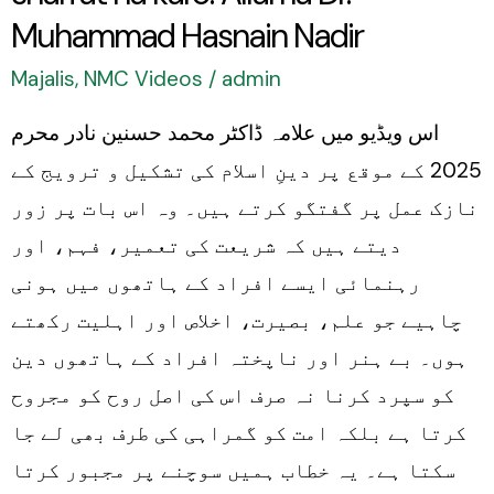
Dr.
Muhammad Hasnain Nadir
Muhammad
Majalis
,
NMC Videos
/
admin
Hasnain
اس ویڈیو میں علامہ ڈاکٹر محمد حسنین نادر محرم
Nadir
2025 کے موقع پر دینِ اسلام کی تشکیل و ترویج کے
نازک عمل پر گفتگو کرتے ہیں۔ وہ اس بات پر زور
دیتے ہیں کہ شریعت کی تعمیر، فہم، اور
رہنمائی ایسے افراد کے ہاتھوں میں ہونی
چاہیے جو علم، بصیرت، اخلاص اور اہلیت رکھتے
ہوں۔ بے ہنر اور ناپختہ افراد کے ہاتھوں دین
کو سپرد کرنا نہ صرف اس کی اصل روح کو مجروح
کرتا ہے بلکہ امت کو گمراہی کی طرف بھی لے جا
سکتا ہے۔ یہ خطاب ہمیں سوچنے پر مجبور کرتا