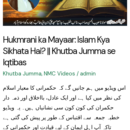
Kya
Sikhata
Hai?
||
Hukmrani ka Mayaar: Islam Kya
Khutba
Sikhata Hai? || Khutba Jumma se
Jumma
se
Iqtibas
Iqtibas
Khutba Jumma
,
NMC Videos
/
admin
اس ویڈیو میں ہم جانیں گے کہ حکمرانی کا معیار اسلام
کی نظر میں کیا ہے اور ایک عادل، بااخلاق اور ذمہ دار
حکمران کی کون کون سی نشانیاں ہیں۔ یہ ویڈیو
خطبہ جمعہ سے اقتباس کے طور پر پیش کی گئی ہے
تاکہ آپ اہلِ ایمان کے لیے قیادت اور حکمرانی کے