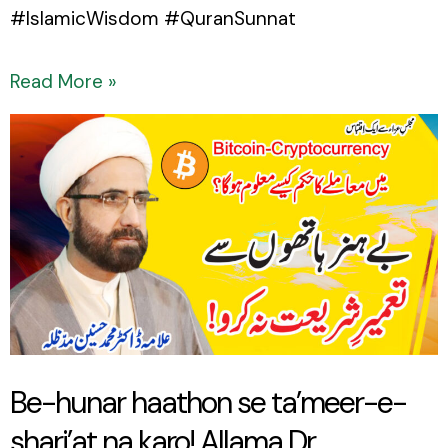
#IslamicWisdom #QuranSunnat
Read More »
Be-
hunar
haathon
se
ta’meer-
e-
shari’at
na
Be-hunar haathon se ta’meer-e-
karo!
shari’at na karo! Allama Dr.
Allama