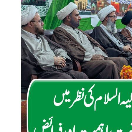
(a.s)
ki
Nazar
Mein
Aik
Muntazim
ki
Hesiyat,
Ahmiyat
aur
Faraiz