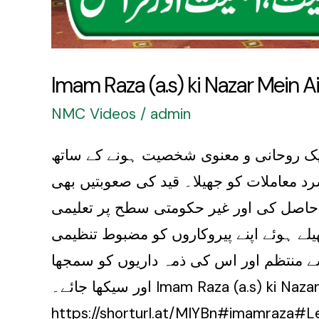
Imam Raza (a.s) ki Nazar Mein A
NMC Videos
/
admin
ایک روحانی و معنوی شخصیت ہونے کے ساتھ
د معاملات کو جھیلا۔ قید کی صعوبتیں بھی
حاصل کی اور غیر حکومتی سطح پر تعلیمی
یلے ہوئے اپنے پیروکاروں کو مضبوط تنظیمی
 منتظم اور اس کی ذمہ داریوں کو سمجھا
اور سیکھا جائے۔ Imam Raza (a.s) ki Nazar Mein Aik Muntazim ki Hesiyat, Ahmiyat aur Faraiz || Syed Imtiaz Ali Rizvi ٖFull Topic Link:
https://shorturl.at/MIYBn#imamraza#