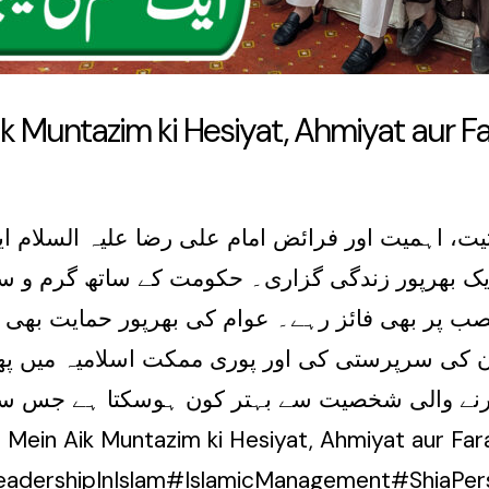
ik Muntazim ki Hesiyat, Ahmiyat aur Fa
ت، اہمیت اور فرائض امام علی رضا علیہ السلام 
یک بھرپور زندگی گزاری۔ حکومت کے ساتھ گرم و سر
ب پر بھی فائز رہے۔ عوام کی بھرپور حمایت بھی 
ور ان کی سرپرستی کی اور پوری ممکت اسلامیہ میں پھ
زارنے والی شخصیت سے بہتر کون ہوسکتا ہے جس سے
LeadershipInIslam#IslamicManagement#ShiaPer