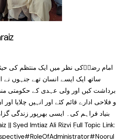
raiz
امام رضاؑکی نظر میں ایک منتظم کی حیثی
ساتھ ایک ایسے انسان تھے جنہوں نے ا
برداشت کیں اور ولی عہدی کے حکومتی منص
و فلاحی ادارے قائم کئے اور انہیں چلایا ا
بنیاد فراہم کی۔ ایسی بھرپور زندگی گ
spective#RoleOfAdministrator#Noorul