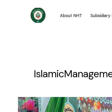
Skip
to
About NHT
Subsidiary 
content
IslamicManagem
Imam
Raza