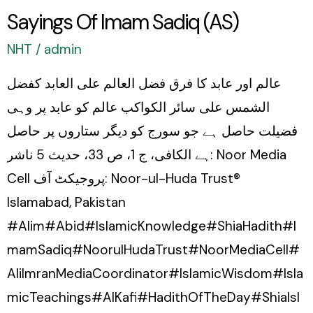
Sayings Of Imam Sadiq (AS)
NHT
/
admin
عالم اور عابد کا فرق فضل العالم علی العابد کفضل
الشمس علی سائر الکواکب عالم کو عابد پر وہی
فضیلت حاصل ہے جو سورج کو دیگر ستاروں پر حاصل
ہے الکافی، ج 1، ص 33، حدیث 5 ناشر: Noor Media
Cell پروجیکٹ آف: Noor-ul-Huda Trust®
Islamabad, Pakistan
#Alim#Abid#IslamicKnowledge#ShiaHadith#I
mamSadiq#NoorulHudaTrust#NoorMediaCell#
AliImranMediaCoordinator#IslamicWisdom#Isla
micTeachings#AlKafi#HadithOfTheDay#ShiaIsl