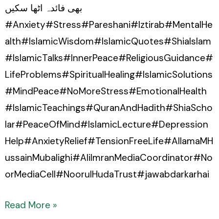
بھی فائدہ اٹھا سکیں
#Anxiety#Stress#Pareshani#Iztirab#MentalHe
alth#IslamicWisdom#IslamicQuotes#ShiaIslam
#IslamicTalks#InnerPeace#ReligiousGuidance#
LifeProblems#SpiritualHealing#IslamicSolutions
#MindPeace#NoMoreStress#EmotionalHealth
#IslamicTeachings#QuranAndHadith#ShiaScho
lar#PeaceOfMind#IslamicLecture#Depression
Help#AnxietyRelief#TensionFreeLife#AllamaMH
ussainMubalighi#AliImranMediaCoordinator#No
orMediaCell#NoorulHudaTrust#jawabdarkarhai
Read More »