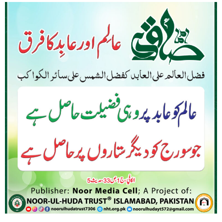
Sayings
Of
Imam
Sadiq
(AS)