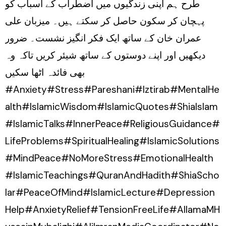
طرح ہم اپنی زندگیوں میں اضطراب کے اسباب کو
پہچان کر سکون حاصل کر سکتے ہیں۔ میزبان علی
عمران خان کے ساتھ ایک فکر انگیز نشست۔ ضرور
دیکھیں اور اپنے دوستوں کے ساتھ شیئر کریں تاکہ وہ
بھی فائدہ اٹھا سکیں
#Anxiety#Stress#Pareshani#Iztirab#MentalHe
alth#IslamicWisdom#IslamicQuotes#ShiaIslam
#IslamicTalks#InnerPeace#ReligiousGuidance#
LifeProblems#SpiritualHealing#IslamicSolutions
#MindPeace#NoMoreStress#EmotionalHealth
#IslamicTeachings#QuranAndHadith#ShiaScho
lar#PeaceOfMind#IslamicLecture#Depression
Help#AnxietyRelief#TensionFreeLife#AllamaMH