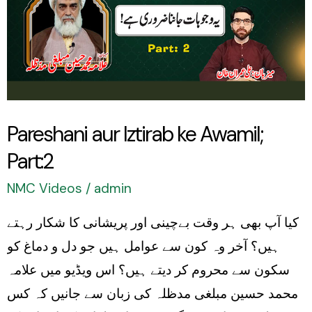
Awamil;
Part:2
Pareshani aur Iztirab ke Awamil;
Part:2
NMC Videos
/
admin
کیا آپ بھی ہر وقت بےچینی اور پریشانی کا شکار رہتے
ہیں؟ آخر وہ کون سے عوامل ہیں جو دل و دماغ کو
سکون سے محروم کر دیتے ہیں؟ اس ویڈیو میں علامہ
محمد حسین مبلغی مدظلہ کی زبان سے جانیں کہ کس