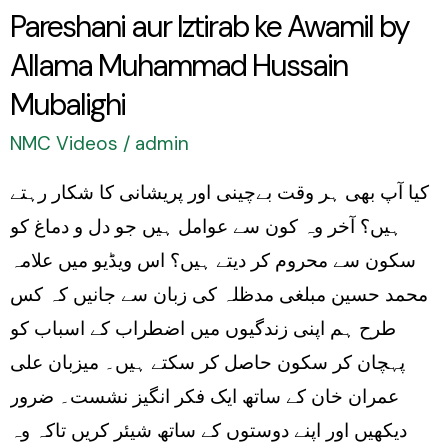
Mubalighi
Pareshani aur Iztirab ke Awamil by
Allama Muhammad Hussain
Mubalighi
NMC Videos
/
admin
کیا آپ بھی ہر وقت بےچینی اور پریشانی کا شکار رہتے
ہیں؟ آخر وہ کون سے عوامل ہیں جو دل و دماغ کو
سکون سے محروم کر دیتے ہیں؟ اس ویڈیو میں علامہ
محمد حسین مبلغی مدظلہ کی زبان سے جانیں کہ کس
طرح ہم اپنی زندگیوں میں اضطراب کے اسباب کو
پہچان کر سکون حاصل کر سکتے ہیں۔ میزبان علی
عمران خان کے ساتھ ایک فکر انگیز نشست۔ ضرور
دیکھیں اور اپنے دوستوں کے ساتھ شیئر کریں تاکہ وہ