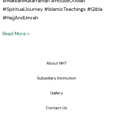
#MakkahMukarramah #HouseOfAllah
#SpiritualJourney #IslamicTeachings #Qibla
#HajjAndUmrah
Read More »
About NHT
Subsidiary Institution
Gallery
Contact Us