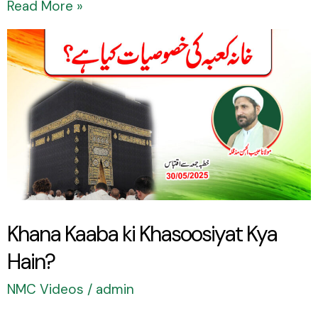
Read More »
Khana
Kaaba
ki
Khasoosiyat
Kya
Hain?
Khana Kaaba ki Khasoosiyat Kya
Hain?
NMC Videos
/
admin