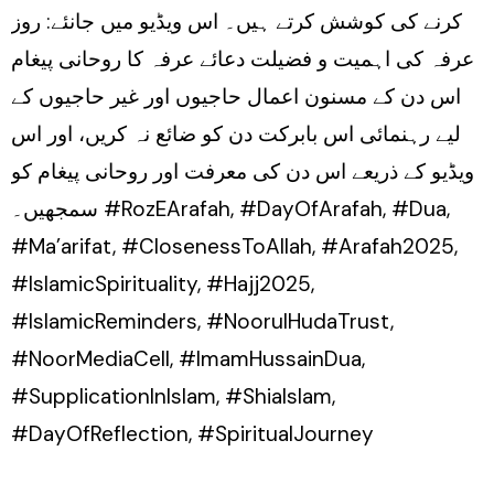
کرنے کی کوشش کرتے ہیں۔ اس ویڈیو میں جانئے: روز
عرفہ کی اہمیت و فضیلت دعائے عرفہ کا روحانی پیغام
اس دن کے مسنون اعمال حاجیوں اور غیر حاجیوں کے
لیے رہنمائی اس بابرکت دن کو ضائع نہ کریں، اور اس
ویڈیو کے ذریعے اس دن کی معرفت اور روحانی پیغام کو
سمجھیں۔ #RozEArafah, #DayOfArafah, #Dua,
#Ma’arifat, #ClosenessToAllah, #Arafah2025,
#IslamicSpirituality, #Hajj2025,
#IslamicReminders, #NoorulHudaTrust,
#NoorMediaCell, #ImamHussainDua,
#SupplicationInIslam, #ShiaIslam,
#DayOfReflection, #SpiritualJourney