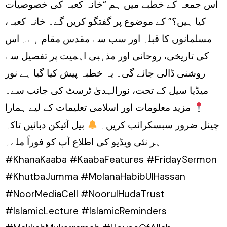
اس جمعہ کے خطبے میں ہم “خانہ کعبہ کی خصوصیات
کیا ہیں؟” کے موضوع پر گفتگو کریں گے۔ خانہ کعبہ،
مسلمانوں کا قبلہ اور سب سے مقدس مقام ہے۔ اس
کی تاریخی، روحانی اور مذہبی اہمیت پر تفصیل سے
روشنی ڈالی جائے گی۔ یہ خطبہ پیش کیا گیا ہے نور
میڈیا سیل کے تحت، نورالہدیٰ ٹرسٹ کی جانب سے۔
مزید معلومات اور اسلامی تعلیمات کے لیے ہمارا
چینل ضرور سبسکرائب کریں۔
بیل آئیکن دبائیں تاکہ
ہر نئی ویڈیو کی اطلاع آپ کو فوراً ملے۔
#KhanaKaaba #KaabaFeatures #FridaySermon
#KhutbaJumma #MolanaHabibUlHassan
#NoorMediaCell #NoorulHudaTrust
#IslamicLecture #IslamicReminders