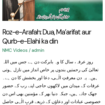
Ma’arifat
aur
Qurb-
e-
Roz-e-Arafah: Dua, Ma’arifat aur
Elahi
Qurb-e-Elahi ka din
ka
din
NMC Videos
/
admin
روز عرفہ، سال کا وہ بابرکت دن ہے جس میں اللہ
تعالیٰ کی رحمتیں بندوں پر خاص انداز میں نازل ہوتی
ہیں۔ یہ دن معرفتِ الٰہی، دعا اور بخشش کا دن ہے۔
عرفات کے میدان میں لاکھوں حاجی اپنے رب کے حضور
جھک جاتے ہیں، جبکہ دنیا بھر کے مؤمنین بھی اس دن
خصوصی عبادات اور دعاؤں کے ذریعے قربِ الٰہی حاصل